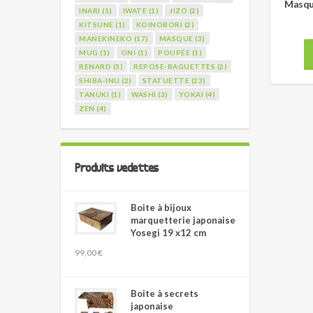
Masqu
INARI (1)
IWATE (1)
JIZO (2)
KITSUNE (1)
KOINOBORI (2)
MANEKINEKO (17)
MASQUE (3)
MUG (1)
ONI (1)
POUPÉE (1)
RENARD (3)
REPOSE-BAGUETTES (2)
SHIBA-INU (2)
STATUETTE (23)
TANUKI (1)
WASHI (3)
YOKAI (4)
ZEN (4)
Produits vedettes
Boite à bijoux
marquetterie japonaise
Yosegi 19 x12 cm
99,00 €
Boite à secrets
japonaise