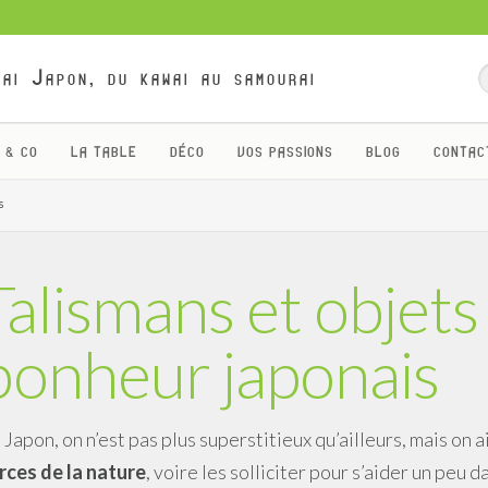
ai Japon, du kawai au samourai
 & CO
LA TABLE
DÉCO
VOS PASSIONS
BLOG
CONTAC
s
Talismans et objets
bonheur japonais
 Japon, on n’est pas plus superstitieux qu’ailleurs, mais on 
rces de la nature
, voire les solliciter pour s’aider un peu