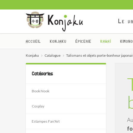
Le vr
ACCUEIL
KONJAKU
ÉPICERIE
KAWAÏ
KIMONO
Konjaku
Catalogue
Talismans et objets porte-bonheur japonai
Catégories
Book Nook
Cosplay
Au
Estampes Fan'Art
fo