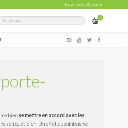
Se connecter
-
S'inscrire
0
T
 porte-
aime bien
se mettre en accord avec les
 dans son quotidien. Un effet du shintoïsme