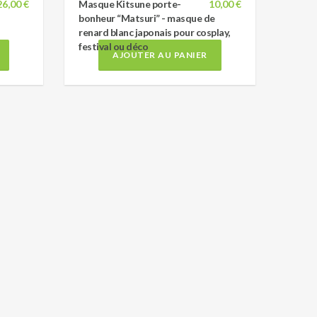
26,00 €
Masque Kitsune porte-
10,00 €
bonheur “Matsuri” - masque de
renard blanc japonais pour cosplay,
festival ou déco
AJOUTER AU PANIER