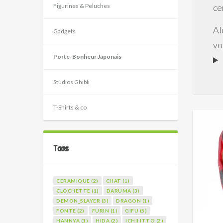
Figurines & Peluches
ce
Al
Gadgets
vo
Porte-Bonheur Japonais
Studios Ghibli
T-Shirts & co
Tags
CERAMIQUE (2)
CHAT (1)
CLOCHETTE (1)
DARUMA (3)
DEMON_SLAYER (3)
DRAGON (1)
FONTE (2)
FURIN (1)
GIFU (5)
HANNYA (1)
HIDA (2)
ICHII ITTO (2)