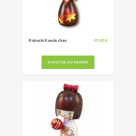
Kokeshi Kaede chan
59,00 €
AJOUTER AU PANIER