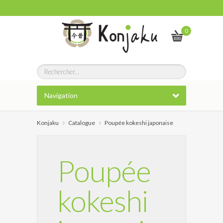
0
Navigation
Konjaku
Catalogue
Poupée kokeshi japonaise
Poupée
kokeshi