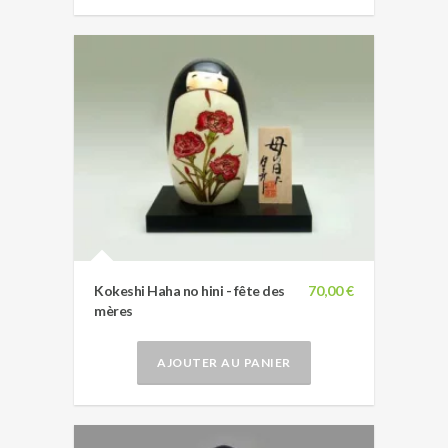
Kokeshi Haha no hini - fête des
70,00 €
mères
AJOUTER AU PANIER