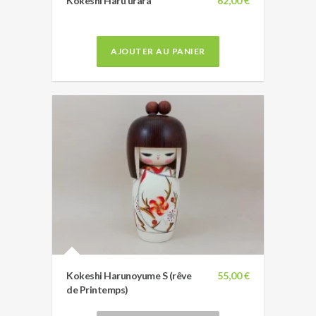
Kokeshi Haru urara
62,00 €
AJOUTER AU PANIER
Kokeshi Harunoyume S (rêve
55,00 €
de Printemps)