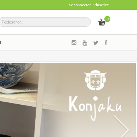
Se connecter
-
S'inscrire
0
T