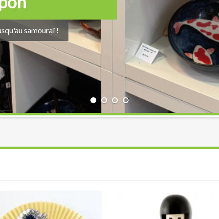
apon
usqu'au samouraï !