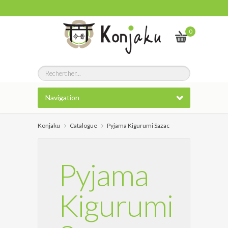
0
Navigation
Konjaku
Catalogue
Pyjama Kigurumi Sazac
Pyjama
Kigurumi