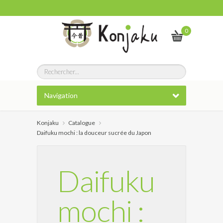
0
Navigation
Konjaku
Catalogue
Daifuku mochi : la douceur sucrée du Japon
Daifuku
mochi :