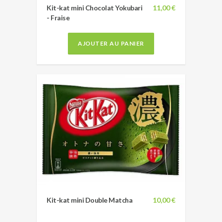
Kit-kat mini Chocolat Yokubari
11,00 €
- Fraise
AJOUTER AU PANIER
Kit-kat mini Double Matcha
10,00 €