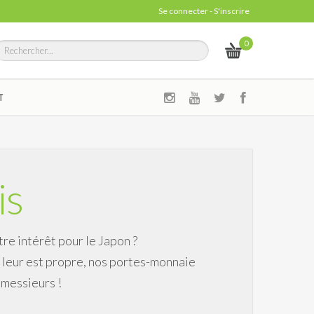
Se connecter
-
S'inscrire
0
T
is
re intérêt pour le Japon ?
i leur est propre, nos portes-monnaie
 messieurs !