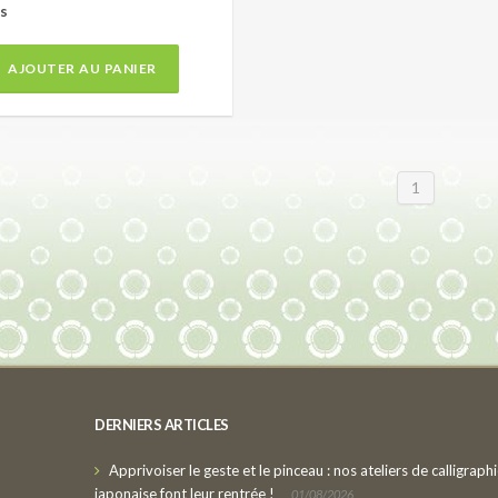
s
AJOUTER AU PANIER
1
DERNIERS ARTICLES
Apprivoiser le geste et le pinceau : nos ateliers de calligraph
japonaise font leur rentrée !
01/08/2026