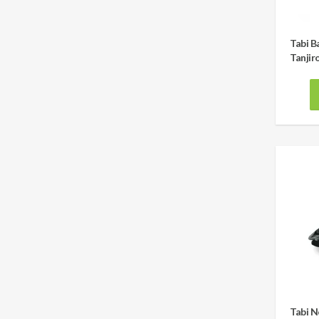
Tabi B
Tanjir
Tabi N