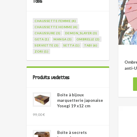
Tags
CHAUSSETTE FEMME (4)
CHAUSSETTE HOMME (4)
CHAUSSURE (3)
DEMON_SLAYER (3)
GETA (1)
MANGA (3)
OMBRELLE (2)
SERVIETTE (3)
SETTA (1)
TABI (6)
ZORI (1)
Ombrel
anti-U
Produits vedettes
Boite à bijoux
marquetterie japonaise
Yosegi 19 x12 cm
99,00 €
Boite à secrets