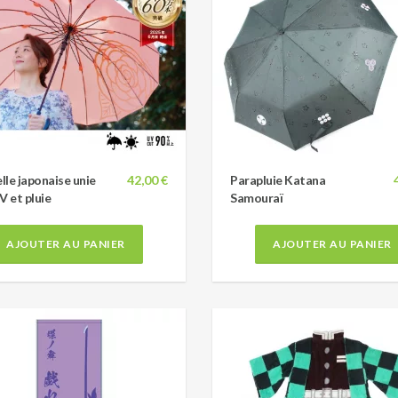
le japonaise unie
42,00 €
Parapluie Katana
V et pluie
Samouraï
AJOUTER AU PANIER
AJOUTER AU PANIER