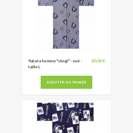
Yukata homme "shogi" - noir -
80,00 €
taille L
AJOUTER AU PANIER