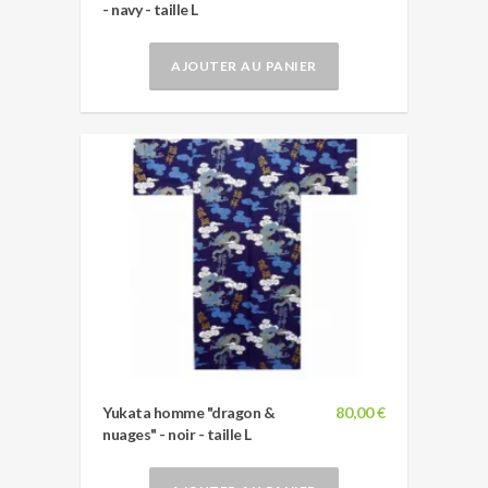
- navy - taille L
AJOUTER AU PANIER
Yukata homme "dragon &
80,00 €
nuages" - noir - taille L