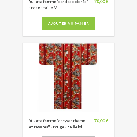
Yukata femme "cercles colorés"
70,00 €
- rose - taille M
AJOUTER AU PANIER
Yukata femme "chrysantheme
70,00 €
et rayures" - rouge - taille M