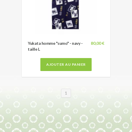
Yukata homme "sumo" - navy -
80,00 €
taille L
AJOUTER AU PANIER
1