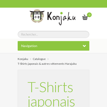
0
Navigation
Konjaku
Catalogue
T-Shirts japonais & autres vêtements Harajuku
T-Shirts
japonais