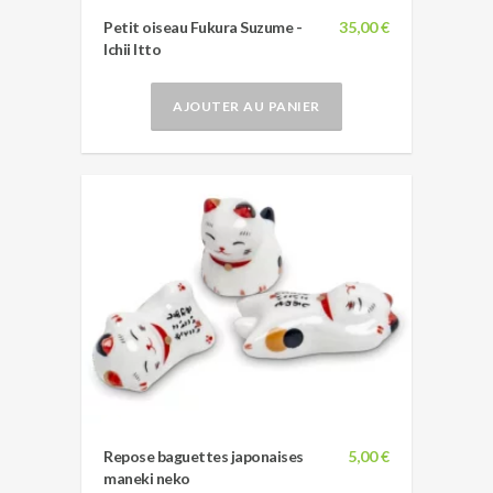
Petit oiseau Fukura Suzume -
35,00 €
Ichii Itto
AJOUTER AU PANIER
Repose baguettes japonaises
5,00 €
maneki neko