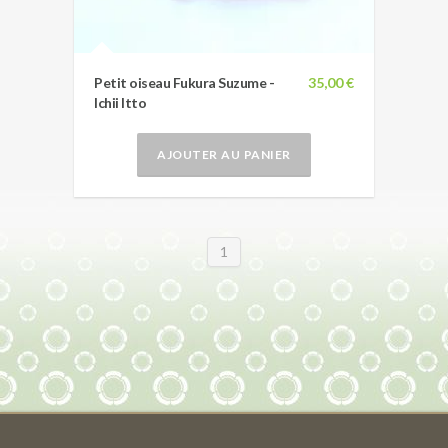
Petit oiseau Fukura Suzume -
35,00 €
Ichii Itto
AJOUTER AU PANIER
1