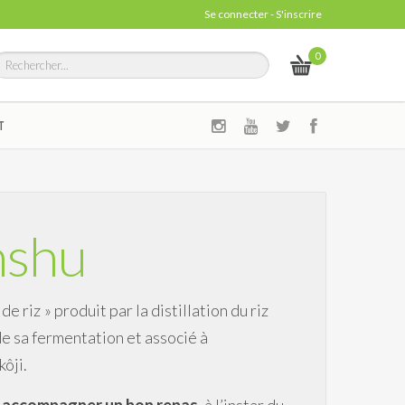
Se connecter
-
S'inscrire
0
T
nshu
e riz » produit par la distillation du riz
u de sa fermentation et associé à
ôji.