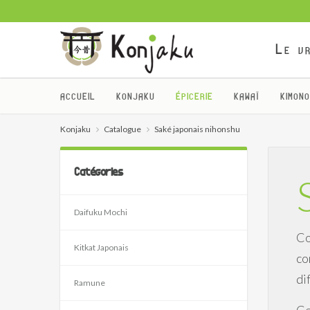
Le vr
ACCUEIL
KONJAKU
ÉPICERIE
KAWAÏ
KIMONO
Konjaku
Catalogue
Saké japonais nihonshu
Catégories
Daifuku Mochi
Co
Kitkat Japonais
co
di
Ramune