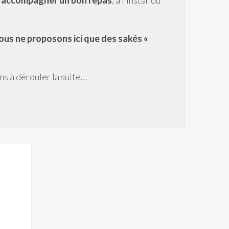
 accompagner un bon repas
, à l’instar du
ous ne proposons ici que des sakés «
ons à dérouler la suite…