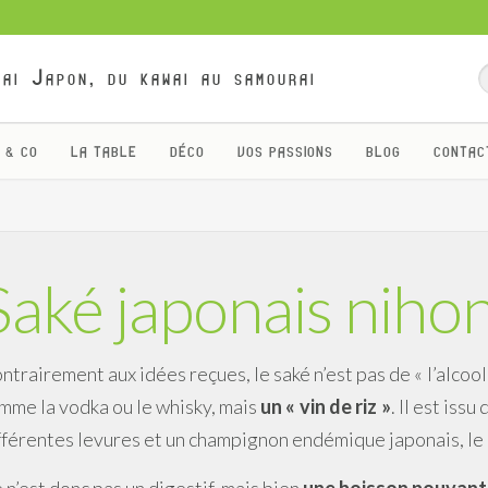
ai Japon, du kawai au samourai
 & CO
LA TABLE
DÉCO
VOS PASSIONS
BLOG
CONTAC
Saké japonais niho
ntrairement aux idées reçues, le saké n’est pas de « l’alcool d
mme la vodka ou le whisky, mais
un « vin de riz »
. Il est iss
fférentes levures et un champignon endémique japonais, le k