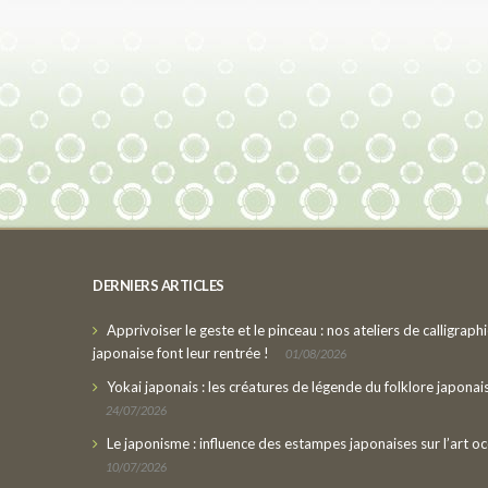
DERNIERS ARTICLES
Apprivoiser le geste et le pinceau : nos ateliers de calligraph
japonaise font leur rentrée !
01/08/2026
Yokai japonais : les créatures de légende du folklore japonai
24/07/2026
Le japonisme : influence des estampes japonaises sur l’art oc
10/07/2026