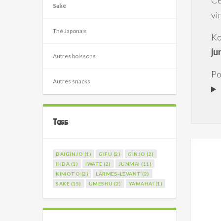
Ce
Saké
vi
Thé Japonais
Ko
ju
Autres boissons
Po
Autres snacks
Tags
DAIGINJO (1)
GIFU (2)
GINJO (2)
HIDA (1)
IWATE (2)
JUNMAI (11)
KIMOTO (2)
LARMES-LEVANT (2)
SAKE (15)
UMESHU (2)
YAMAHAI (1)