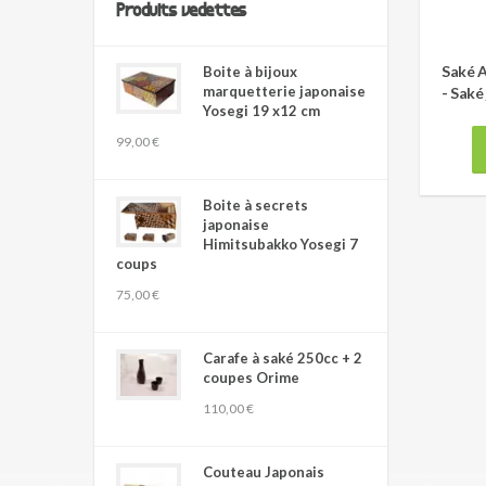
Produits vedettes
Saké 
Boite à bijoux
marquetterie japonaise
- Saké
Yosegi 19 x12 cm
99,00 €
Boite à secrets
japonaise
Himitsubakko Yosegi 7
coups
75,00 €
Carafe à saké 250cc + 2
coupes Orime
110,00 €
Couteau Japonais