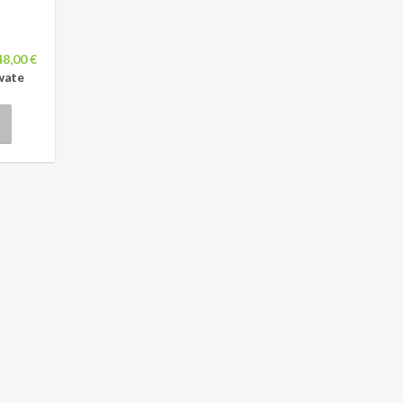
48,00 €
wate