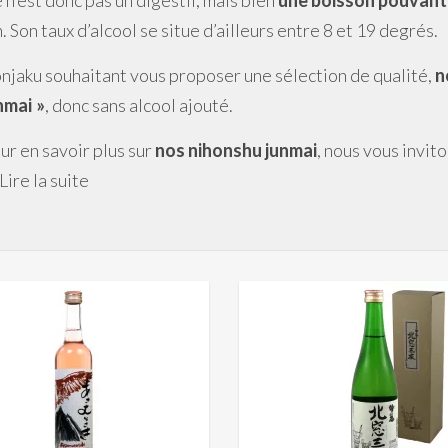
 n’est donc pas un digestif, mais bien
une boisson pouvant
n. Son taux d’alcool se situe d’ailleurs entre 8 et 19 degrés.
njaku souhaitant vous proposer une sélection de qualité,
n
nmai »
, donc sans alcool ajouté.
ur en savoir plus sur
nos nihonshu junmai
, nous vous invit
Lire la suite