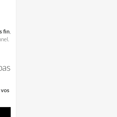
s fin
,
nnel.
pas
 vos