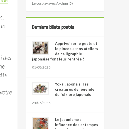
Le cosplay avec Axchuu (5)
n,
 un
Derniers billets postés
Apprivoiser le geste et
le pinceau : nos ateliers
de calligraphie
i des
japonaise font leur rentrée !
ne
01/08/2026
ette
Yokai japonais : les
créatures de légende
 votre
du folklore japonais
24/07/2026
Le japonisme :
influence des estampes