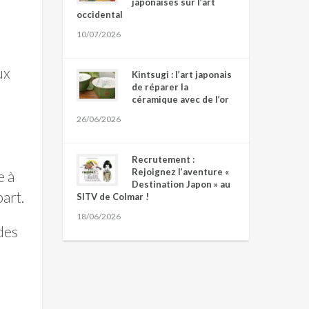
japonaises sur l’art
occidental
10/07/2026
ux
Kintsugi : l’art japonais
de réparer la
céramique avec de l’or
26/06/2026
Recrutement :
Rejoignez l’aventure «
e à
Destination Japon » au
part.
SITV de Colmar !
18/06/2026
des