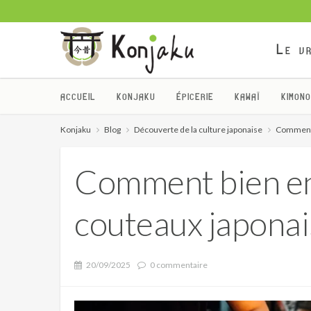
Le vr
ACCUEIL
KONJAKU
ÉPICERIE
KAWAÏ
KIMONO
Konjaku
Blog
Découverte de la culture japonaise
Comment b
Comment bien ent
couteaux japonai
20/09/2025
0 commentaire