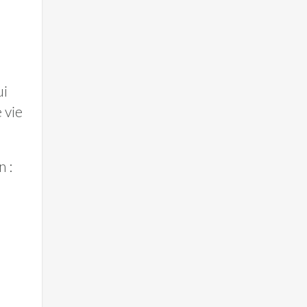
ui
 vie
n :