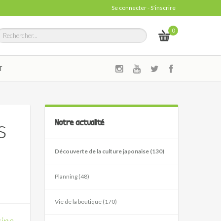
Se connecter
-
S'inscrire
0
T
s
Notre actualité
Découverte de la culture japonaise (130)
Planning (48)
Vie de la boutique (170)
sine