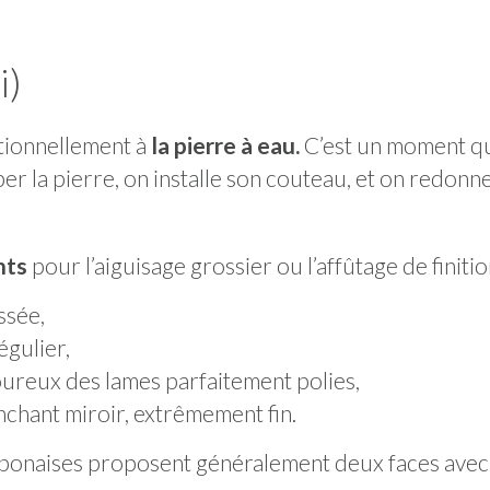
i)
itionnellement à
la pierre à eau.
C’est un moment q
per la pierre, on installe son couteau, et on redonne
ents
pour l’aiguisage grossier ou l’affûtage de finitio
ssée,
égulier,
oureux des lames parfaitement polies,
nchant miroir, extrêmement fin.
 japonaises proposent généralement deux faces avec