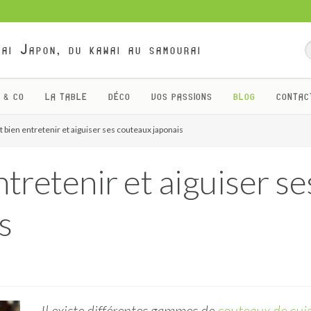
ai Japon, du kawai au samourai
 & CO
LA TABLE
DÉCO
VOS PASSIONS
BLOG
CONTAC
ien entretenir et aiguiser ses couteaux japonais
retenir et aiguiser se
s
Il existe différentes gammes de
couteaux de cui