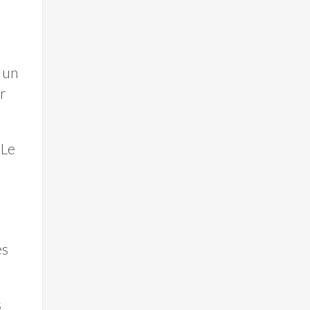
t un
er
 Le
es
s