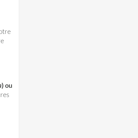
otre
re
a
) ou
tres