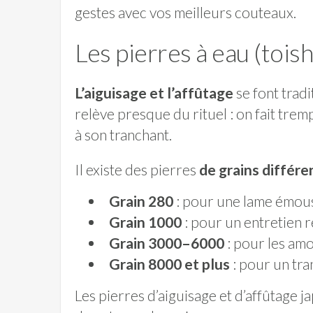
gestes avec vos meilleurs couteaux.
Les pierres à eau (toish
L’aiguisage et l’affûtage
se font trad
relève presque du rituel : on fait trem
à son tranchant.
Il existe des pierres
de grains différ
Grain 280
: pour une lame émou
Grain 1000
: pour un entretien r
Grain 3000–6000
: pour les am
Grain 8000 et plus
: pour un tra
Les pierres d’aiguisage et d’affûtage