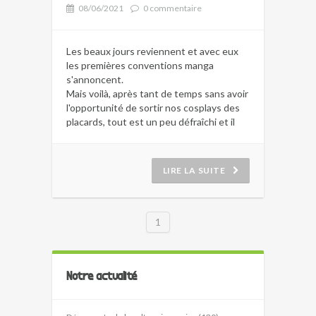
08/06/2021
0 commentaire
Les beaux jours reviennent et avec eux
les premières conventions manga
s'annoncent.
Mais voilà, après tant de temps sans avoir
l'opportunité de sortir nos cosplays des
placards, tout est un peu défraîchi et il
faut remettre nos tenues en état !
Notre spécialiste cosplay, Axchuu, vous
propose ses trucs et astuces pour
LIRE LA SUITE
redonner leur éclat à vos perruques.
1
Notre actualité