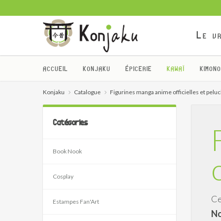
Le vr
ACCUEIL
KONJAKU
ÉPICERIE
KAWAÏ
KIMONO
Konjaku
Catalogue
Figurines manga anime officielles et pelu
Catégories
Book Nook
Cosplay
Ce
Estampes Fan'Art
No