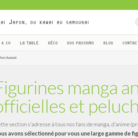
ai Japon, du kawai au samourai
 & CO
LA TABLE
DÉCO
VOS PASSIONS
BLOG
CONTAC
ches kawaii
Figurines manga a
officielles et peluc
tte section s'adresse à tous nos fans de manga, d'anime (pr
us avons sélectionné pour vous une large gamme de fig