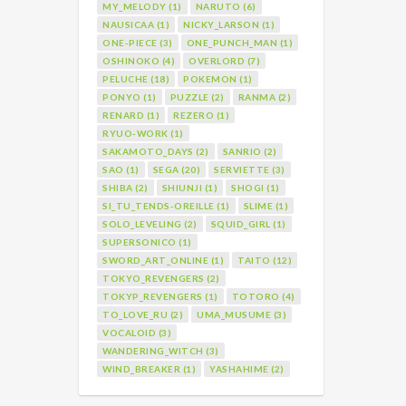
MY_MELODY (1)
NARUTO (6)
NAUSICAA (1)
NICKY_LARSON (1)
ONE-PIECE (3)
ONE_PUNCH_MAN (1)
OSHINOKO (4)
OVERLORD (7)
PELUCHE (18)
POKEMON (1)
PONYO (1)
PUZZLE (2)
RANMA (2)
RENARD (1)
REZERO (1)
RYUO-WORK (1)
SAKAMOTO_DAYS (2)
SANRIO (2)
SAO (1)
SEGA (20)
SERVIETTE (3)
SHIBA (2)
SHIUNJI (1)
SHOGI (1)
SI_TU_TENDS-OREILLE (1)
SLIME (1)
SOLO_LEVELING (2)
SQUID_GIRL (1)
SUPERSONICO (1)
SWORD_ART_ONLINE (1)
TAITO (12)
TOKYO_REVENGERS (2)
TOKYP_REVENGERS (1)
TOTORO (4)
TO_LOVE_RU (2)
UMA_MUSUME (3)
VOCALOID (3)
WANDERING_WITCH (3)
WIND_BREAKER (1)
YASHAHIME (2)