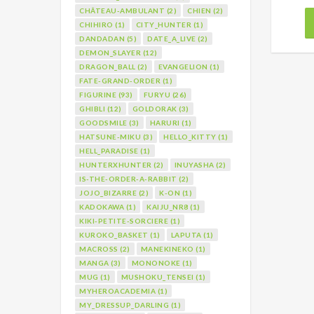
CHÂTEAU-AMBULANT (2)
CHIEN (2)
CHIHIRO (1)
CITY_HUNTER (1)
DANDADAN (5)
DATE_A_LIVE (2)
DEMON_SLAYER (12)
DRAGON_BALL (2)
EVANGELION (1)
FATE-GRAND-ORDER (1)
FIGURINE (93)
FURYU (26)
GHIBLI (12)
GOLDORAK (3)
GOODSMILE (3)
HARURI (1)
HATSUNE-MIKU (3)
HELLO_KITTY (1)
HELL_PARADISE (1)
HUNTERXHUNTER (2)
INUYASHA (2)
IS-THE-ORDER-A-RABBIT (2)
JOJO_BIZARRE (2)
K-ON (1)
KADOKAWA (1)
KAIJU_NR8 (1)
KIKI-PETITE-SORCIERE (1)
KUROKO_BASKET (1)
LAPUTA (1)
MACROSS (2)
MANEKINEKO (1)
MANGA (3)
MONONOKE (1)
MUG (1)
MUSHOKU_TENSEI (1)
MYHEROACADEMIA (1)
MY_DRESSUP_DARLING (1)