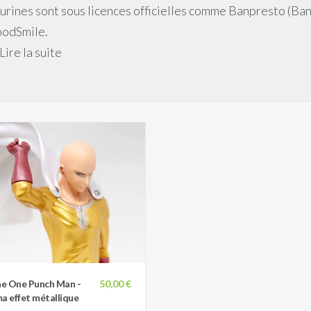
gurines sont sous licences officielles comme Banpresto (Ba
odSmile.
Lire la suite
ne One Punch Man -
50,00 €
a effet métallique