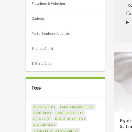
Figurines & Peluches
fi
Go
Gadgets
Porte-Bonheur Japonais
Studios Ghibli
T-Shirts & co
Tags
ABYSTYLE (1)
AMAGAMI_SISTER (3)
BANDAI (1)
BANPRESTO (31)
BICUTE (5)
BLACK-BUTLER (1)
Figuri
BLUE_BOX (1)
Saitam
CARNETS_APOTHICAIRE (3)