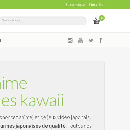
Se connecter
-
S'inscrire
0
T
nime
hes kawaii
ononcez animé) et de jeux vidéo japonais.
urines japonaises de qualité
. Toutes nos