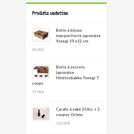
Produits vedettes
Boite à bijoux
marquetterie japonaise
Yosegi 19 x12 cm
99,00 €
Boite à secrets
japonaise
Himitsubakko Yosegi 7
coups
75,00 €
Carafe à saké 250cc + 2
coupes Orime
110,00 €