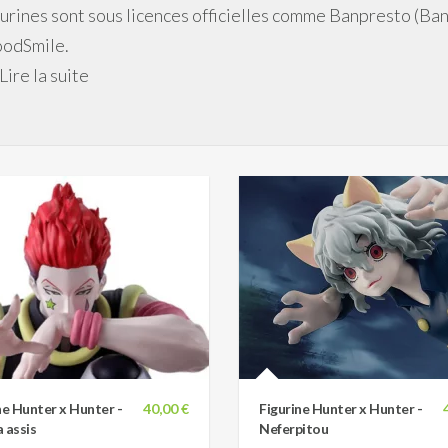
gurines sont sous licences officielles comme Banpresto (Ba
odSmile.
Lire la suite
ne Hunter x Hunter -
40,00 €
Figurine Hunter x Hunter -
 assis
Neferpitou