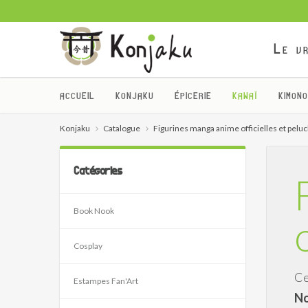
Le vr
ACCUEIL
KONJAKU
ÉPICERIE
KAWAÏ
KIMONO
Konjaku
Catalogue
Figurines manga anime officielles et pelu
Catégories
Book Nook
Cosplay
Ce
Estampes Fan'Art
No