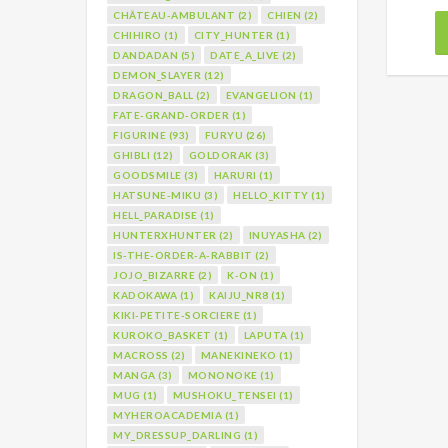
CHÂTEAU-AMBULANT (2)
CHIEN (2)
CHIHIRO (1)
CITY_HUNTER (1)
DANDADAN (5)
DATE_A_LIVE (2)
DEMON_SLAYER (12)
DRAGON_BALL (2)
EVANGELION (1)
FATE-GRAND-ORDER (1)
FIGURINE (93)
FURYU (26)
GHIBLI (12)
GOLDORAK (3)
GOODSMILE (3)
HARURI (1)
HATSUNE-MIKU (3)
HELLO_KITTY (1)
HELL_PARADISE (1)
HUNTERXHUNTER (2)
INUYASHA (2)
IS-THE-ORDER-A-RABBIT (2)
JOJO_BIZARRE (2)
K-ON (1)
KADOKAWA (1)
KAIJU_NR8 (1)
KIKI-PETITE-SORCIERE (1)
KUROKO_BASKET (1)
LAPUTA (1)
MACROSS (2)
MANEKINEKO (1)
MANGA (3)
MONONOKE (1)
MUG (1)
MUSHOKU_TENSEI (1)
MYHEROACADEMIA (1)
MY_DRESSUP_DARLING (1)