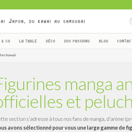
ai Japon, du kawai au samourai
 & CO
LA TABLE
DÉCO
VOS PASSIONS
BLOG
CONTAC
ches kawaii
Figurines manga a
officielles et peluc
tte section s'adresse à tous nos fans de manga, d'anime (pr
us avons sélectionné pour vous une large gamme de fig