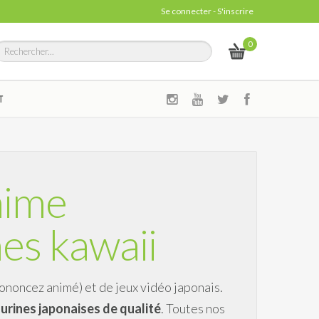
Se connecter
-
S'inscrire
0
T
nime
hes kawaii
ononcez animé) et de jeux vidéo japonais.
urines japonaises de qualité
. Toutes nos