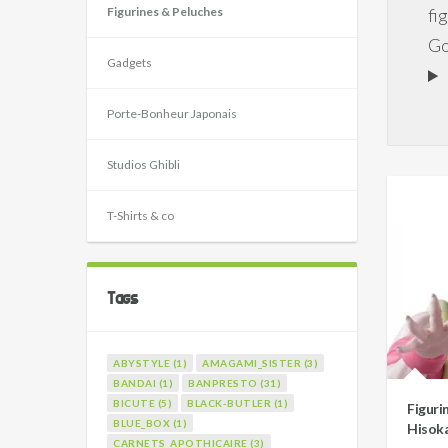
Figurines & Peluches
fi
Go
Gadgets
Porte-Bonheur Japonais
Studios Ghibli
T-Shirts & co
Tags
ABYSTYLE (1)
AMAGAMI_SISTER (3)
BANDAI (1)
BANPRESTO (31)
BICUTE (5)
BLACK-BUTLER (1)
Figuri
BLUE_BOX (1)
Hisoka
CARNETS_APOTHICAIRE (3)