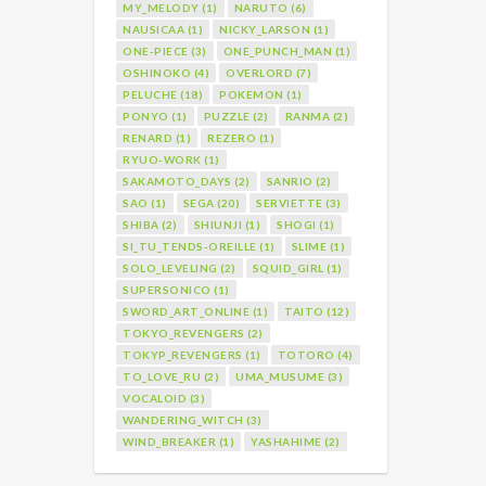
MY_MELODY (1)
NARUTO (6)
NAUSICAA (1)
NICKY_LARSON (1)
ONE-PIECE (3)
ONE_PUNCH_MAN (1)
OSHINOKO (4)
OVERLORD (7)
PELUCHE (18)
POKEMON (1)
PONYO (1)
PUZZLE (2)
RANMA (2)
RENARD (1)
REZERO (1)
RYUO-WORK (1)
SAKAMOTO_DAYS (2)
SANRIO (2)
SAO (1)
SEGA (20)
SERVIETTE (3)
SHIBA (2)
SHIUNJI (1)
SHOGI (1)
SI_TU_TENDS-OREILLE (1)
SLIME (1)
SOLO_LEVELING (2)
SQUID_GIRL (1)
SUPERSONICO (1)
SWORD_ART_ONLINE (1)
TAITO (12)
TOKYO_REVENGERS (2)
TOKYP_REVENGERS (1)
TOTORO (4)
TO_LOVE_RU (2)
UMA_MUSUME (3)
VOCALOID (3)
WANDERING_WITCH (3)
WIND_BREAKER (1)
YASHAHIME (2)