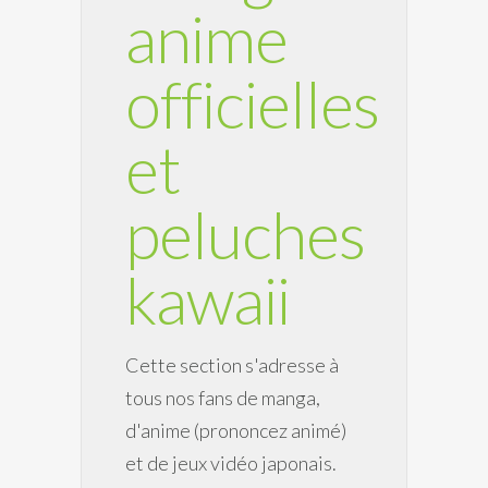
anime
officielles
et
peluches
kawaii
Cette section s'adresse à
tous nos fans de manga,
d'anime (prononcez animé)
et de jeux vidéo japonais.