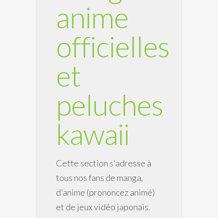
anime
officielles
et
peluches
kawaii
Cette section s'adresse à
tous nos fans de manga,
d'anime (prononcez animé)
et de jeux vidéo japonais.