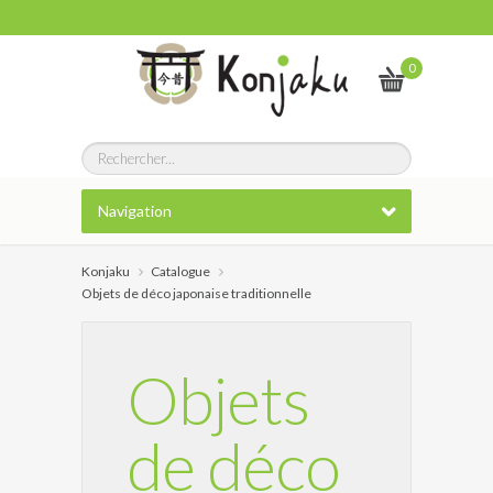
0
Navigation
Konjaku
Catalogue
Objets de déco japonaise traditionnelle
Objets
de déco