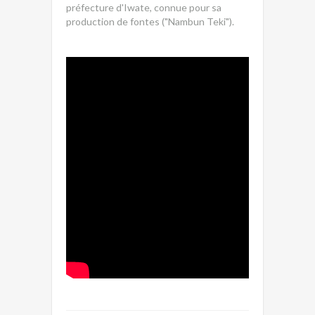
préfecture d'Iwate, connue pour sa
production de fontes ("Nambun Teki").