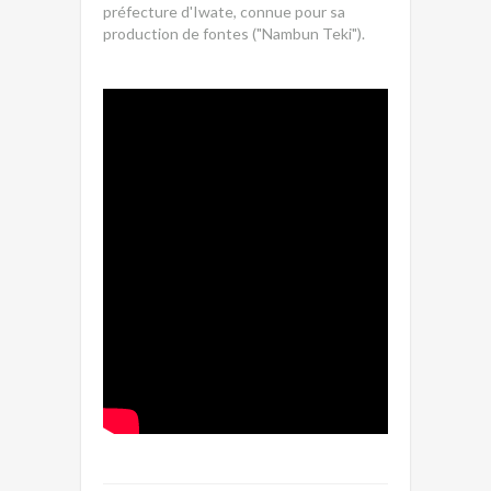
préfecture d'Iwate, connue pour sa
production de fontes ("Nambun Teki").