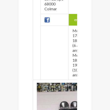
03 89 7
68000
Colmar
enfants
Mercredi
17h00 -
18h00
Lundi 2
(6 à 10
Mercred
ans)
(armes
Mercredi
Jeudi 1
18h00 -
Jeudi 2
19h00
(10 à 17
ans)