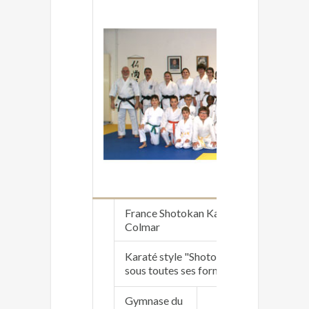
France Shotokan Karaté club
ht
Colmar
Karaté style "Shotokan Ohshima" - Le ré
sous toutes ses formes
Gymnase du