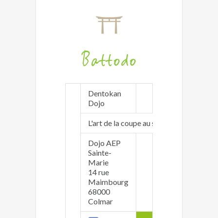
Battodo
Dentokan
http://www.dent
Dojo
colmar.fr/
L'art de la coupe au sabre japonais
Dojo AEP
Sainte-
Marie
Jean-Sébastien B
14 rue
dentokancolmar<
Maimbourg
06 89 34 47 86
68000
Colmar