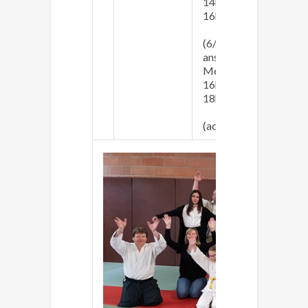
14h30 -
16h00
Lundi 2
(6/8-12
Vendred
ans)
(déb
Mercredi
Vendred
16h00 -
18h00
(ados)