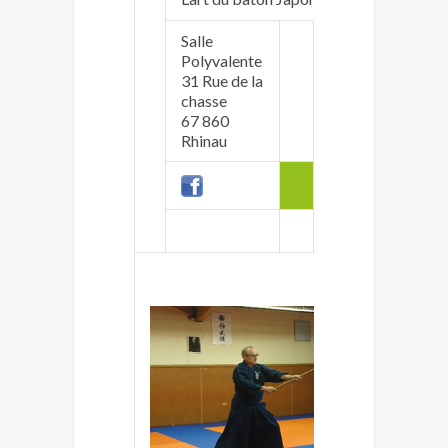
Salle
Polyvalente
Guillaume Bouju
31 Rue de la
guillaume.bouju<
chasse
06.14.92.69.75
67 860
Rhinau
adult
Mercredi 19h00 