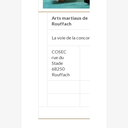
Arts martiaux de
http://r
Rouffach
La voie de la concordance des énergies
COSEC
rue du
Joëlle L
Stade
ccararts
68250
06 01 8
Rouffach
Mercred