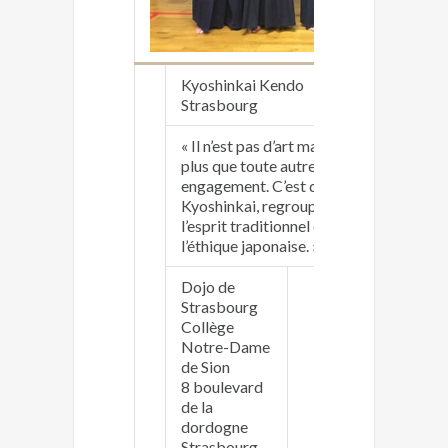
Kyoshinkai Kendo
https
Strasbourg
alsac
« Il n’est pas d’art martial qui se pratiq
plus que toute autre discipline est la m
engagement. C’est dans cette optique qu
Kyoshinkai, regroupant un collectif de 
l’esprit traditionnel du kendo dans sa tr
l’éthique japonaise. »
Dojo de
Strasbourg
Collège
Notre-Dame
Yanni
de Sion
kyosh
8 boulevard
06 10 
de la
dordogne
Strasbourg