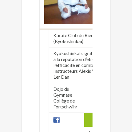
Karaté Club du Ried
(Kyokushinkai)
Kyokushinkai signifie en japonais « école
a la réputation d’être la forme “dure” du
l'efficacité en combat réel.
Instructeurs Alexis Warth 2e Dan FFK 
1er Dan
Dojo du
Pa
Gymnase
pa
Collège de
06
Fortschwihr
enfants