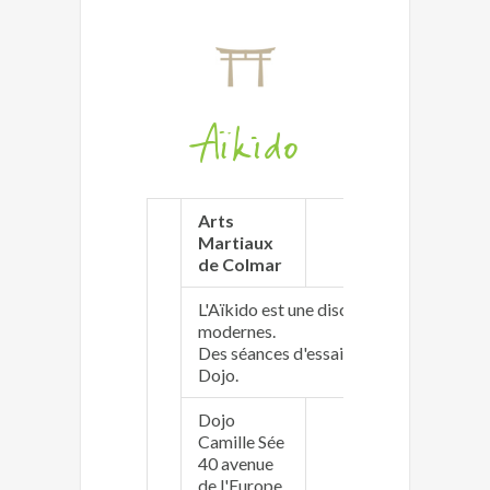
Aïkido
Arts
Martiaux
http://a
de Colmar
L'Aïkido est une discipline traditionnell
modernes.
Des séances d'essai gratuites vous son
Dojo.
Dojo
Camille Sée
40 avenue
aikido.
de l'Europe