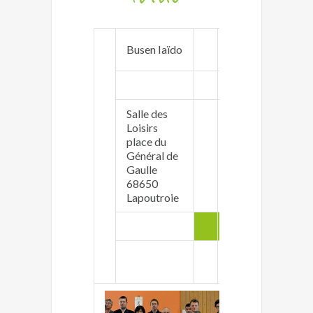
http://www.buse
Busen Iaïdo
iaido-dojo.eu
Salle des
Loisirs
place du
Vincent Heitz
Général de
vincent.heitz<at>
Gaulle
03 89 47 56 74
68650
Lapoutroie
adultes
Lundi 20h00 - 22
Jeudi 19h00 - 22