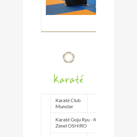
Karaté
Karaté Club
ka
Munster
Karaté Goju Ryu - Karaté des origines
Zeneï OSHIRO