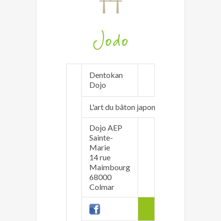
Jodo
Dentokan
http://www.dent
Dojo
colmar.fr/
L'art du bâton japonais face au katana
Dojo AEP
Sainte-
Marie
Jean-Sébastien B
14 rue
dentokancolmar<
Maimbourg
06 89 34 47 86
68000
Colmar
adult