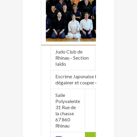
Judo Club de
Rhinau - Section
www.judo-rhinau
Iaïdo
Escrime Japonaise basé sur l’action de
dégainer et couper en un seul geste.
Salle
Polyvalente
Guillaume Bouju
31 Rue de
guillaume.boujufr
la chasse
06.14.92.69.75
67 860
Rhinau