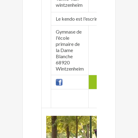
www.a
wintzenheim
Le kendo est l'escrime japonaise
Gymnase de
l'école
primaire de
Simon
la Dame
simlu
Blanche
06 30 
68920
Wintzenheim
Lundi
Vendr