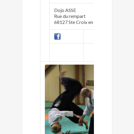
Dojo ASSE
Joël M
Rue du rempart
contact
68127 Ste Croix en Plaine
03 89 2
Mardi 2
Vendred