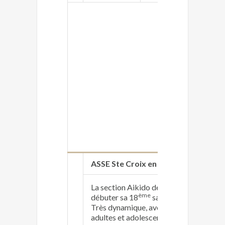
ASSE Ste Croix en Plaine
http://w
La section Aikido de l'ASSE a vu le jour
ème
débuter sa 18
saison.
Très dynamique, avec une moyenne de 2
adultes et adolescents, hommes et femmes