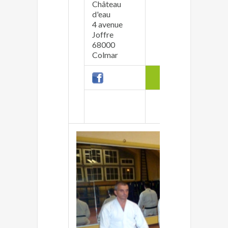
Château
d'eau
An
4 avenue
ba
Joffre
06
68000
Colmar
Ve