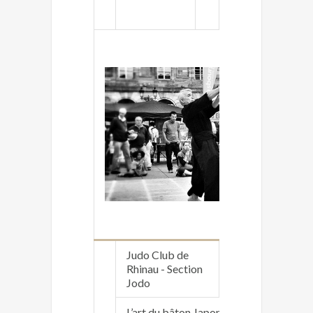
Mercredi 20h00 
Judo Club de
Rhinau - Section
www.judo-rhinau
Jodo
L’art du bâton Japonais contre un sabre.