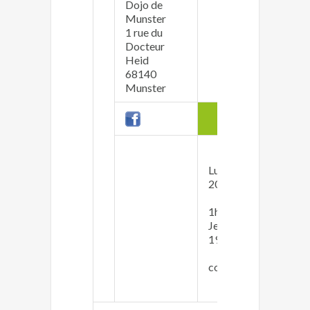
Dojo de
Munster
1 rue du
Da
Docteur
da
Heid
06
68140
Munster
enfants
Lu
Ma
Lundi 18h00 -
(K
20h00
Me
(2x
(T
1h00)
Je
Jeudi 18h00 -
(
19h30
Ve
(jeunes
Sa
compétiteurs)
Di
(C