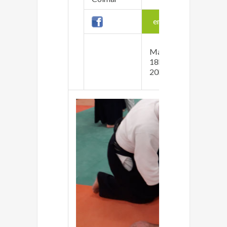
enfants
Lundi 2
Mardi
Jeudi 2
18h30 -
Vendred
20h00
(cour