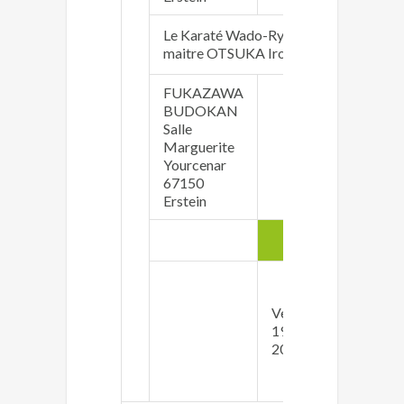
Le Karaté Wado-Ryu - Karaté originair
maitre OTSUKA Ironori accessible pour
FUKAZAWA
BUDOKAN
Salle
Ri
Marguerite
ri
Yourcenar
06
67150
Erstein
enfants
Lu
Ka
Vendredi
Lu
19h00 -
Ve
20h30
Ka
Ve