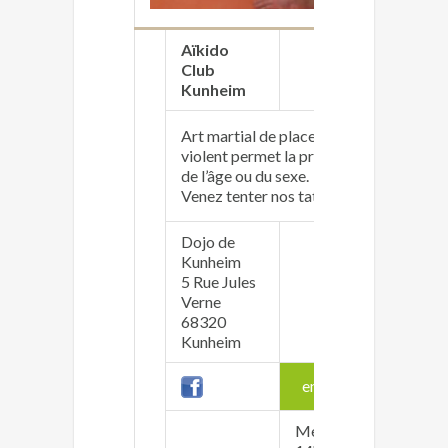
Aïkido
Club
https:/
Kunheim
Art martial de placement, de déplacemen
violent permet la pratique pour tous 
de l’âge ou du sexe.
Venez tenter nos tatamis !
Dojo de
Kunheim
Philipp
5 Rue Jules
mcp.aik
Verne
06 10 4
68320
Kunheim
enfants
Mercredi