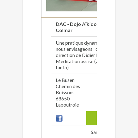
DAC - Dojo Aïkido
https://
Colmar
Une pratique dynamique et martiale, po
nous envisageons : celle de nous-même
direction de Didier Hatton, 6ème Dan de
Méditation assise (zazen), Iaido, Aïkido
tanto)
Le Busen
Chemin des
Didier 
Buissons
contact
68650
06 42 2
Lapoutroie
ad
Samedi 9h30 - 13h