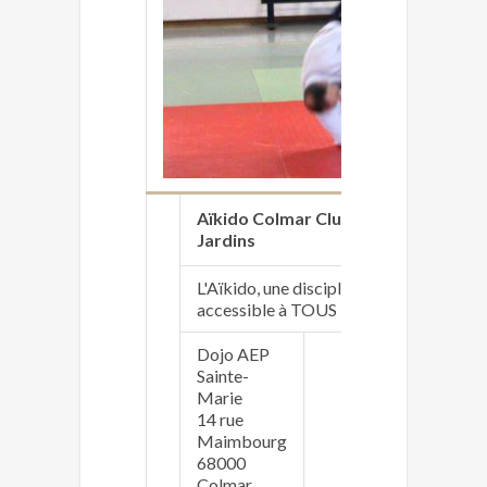
Aïkido Colmar Club des
https:/
Jardins
L'Aïkido, une discipline
accessible à TOUS !
Dojo AEP
Sainte-
Marie
Joseph 
14 rue
josephn
Maimbourg
06 77 9
68000
Colmar