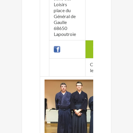
Loisirs
place du
Jacqu
Général de
jacqu
Gaulle
06 24 
68650
Lapoutroie
enfants
>10ans
Contacter
Mercr
le club