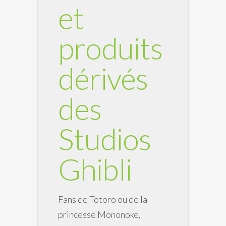
et
produits
dérivés
des
Studios
Ghibli
Fans de Totoro ou de la
princesse Mononoke,