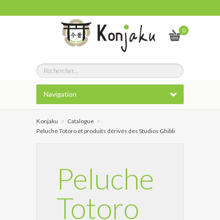
0
Navigation
Konjaku
Catalogue
Peluche Totoro et produits dérivés des Studios Ghibli
Peluche
Totoro