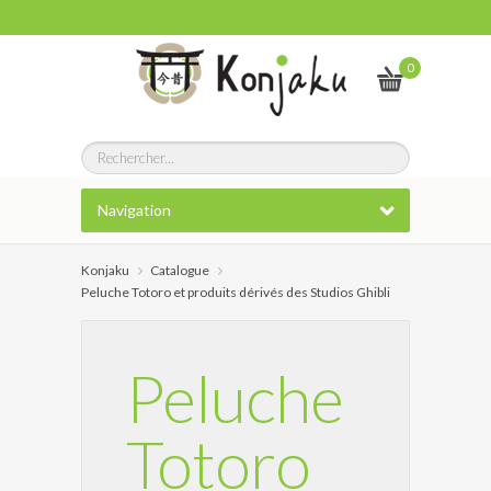
0
Navigation
Konjaku
Catalogue
Peluche Totoro et produits dérivés des Studios Ghibli
Peluche
Totoro