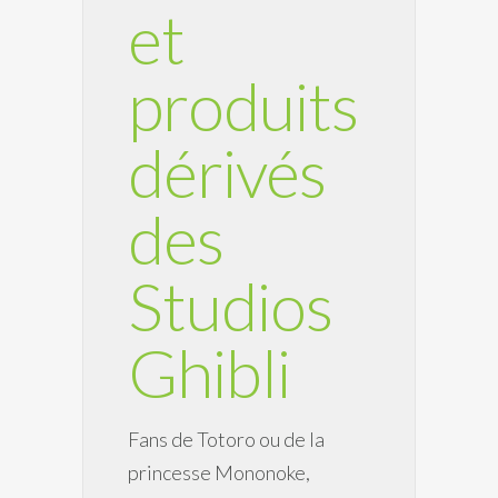
et
produits
dérivés
des
Studios
Ghibli
Fans de Totoro ou de la
princesse Mononoke,