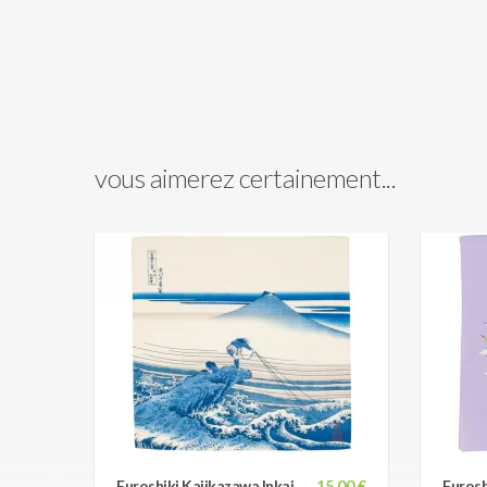
vous aimerez certainement...
Furoshiki Kajikazawa Inkai
15,00 €
Furosh