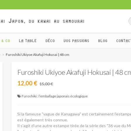
ai Japon, du kawai au samourai
 & CO
LA TABLE
DÉCO
VOS PASSIONS
BLOG
CONTAC
e
Furoshiki Ukiyoe Akafuji Hokusai | 48 cm
Furoshiki Ukiyoe Akafuji Hokusai | 48 c
12,00 €
15,00 €
Furoshiki : l’emballage japonais écologique
Si la fameuse "vague de Kanagawa" est certainement l'estampe
est également très connue.
Il s'agit d'une autre estampe tirée de la série des "36 vue du M