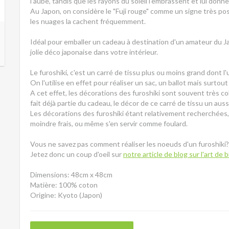
l'aube, tandis que les rayons du soleil l'embrassent et lui don
Au Japon, on considère le "Fuji rouge" comme un signe très positi
les nuages la cachent fréquemment.
Idéal pour emballer un cadeau à destination d'un amateur du Ja
jolie déco japonaise dans votre intérieur.
Le furoshiki, c'est un carré de tissu plus ou moins grand dont l
On l'utilise en effet pour réaliser un sac, un ballot mais surtout
A cet effet, les décorations des furoshiki sont souvent très c
fait déjà partie du cadeau, le décor de ce carré de tissu un au
Les décorations des furoshiki étant relativement recherchées,
moindre frais, ou même s'en servir comme foulard.
Vous ne savez pas comment réaliser les noeuds d'un furoshiki
Jetez donc un coup d'oeil sur
notre article de blog sur l'art de 
Dimensions: 48cm x 48cm
Matière: 100% coton
Origine: Kyoto (Japon)