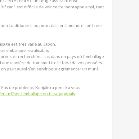
nent cette teinte d'un rouge assez intense.
f car il est difficile de voir cette montagne ainsi, tant
pon traditionnel, ou pour réaliser à moindre coût une
'usage est très varié au Japon.
 un emballage réutilisable.
olorées et recherchées car, dans un pays où l'emballage
ssi une manière de transmettre le fond de vos pensées.
 on peut aussi s'en servir pour agrémenter un mur à
? Pas de problème, Konjaku a pensé à vous!
bien utiliser l’emballage en tissu japonais
.