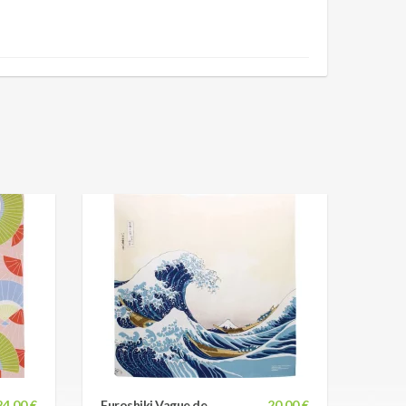
24,00 €
Furoshiki Vague de
20,00 €