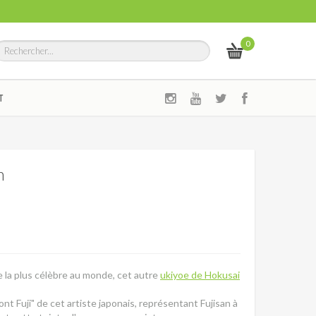
0
T
m
 la plus célèbre au monde, cet autre
ukiyoe de Hokusai
ont Fuji" de cet artiste japonais, représentant Fujisan à