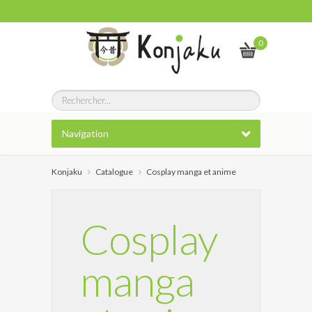
0
Navigation
Konjaku
Catalogue
Cosplay manga et anime
Cosplay
manga