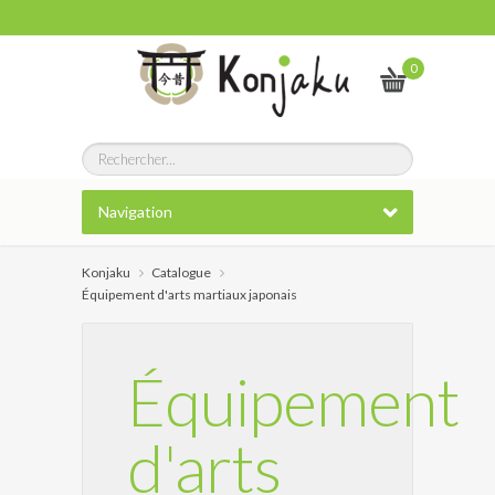
0
Navigation
Konjaku
Catalogue
Équipement d'arts martiaux japonais
Équipement
d'arts