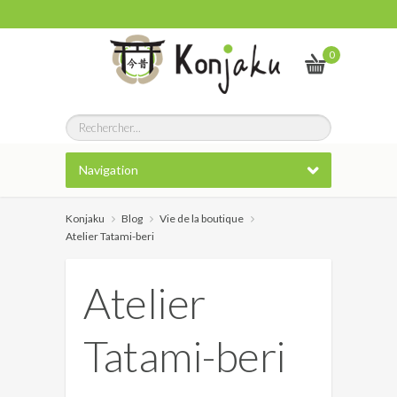
0
Navigation
Konjaku
Blog
Vie de la boutique
Atelier Tatami-beri
Atelier
Tatami-beri