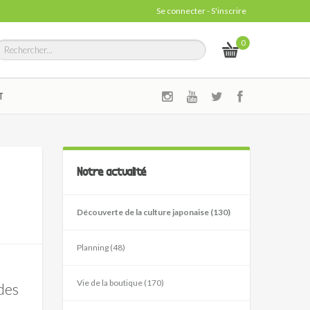
Se connecter
-
S'inscrire
0
T
Notre actualité
Découverte de la culture japonaise (130)
Planning (48)
Vie de la boutique (170)
des