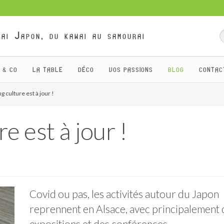
ai Japon, du kawai au samourai
 & CO
LA TABLE
DÉCO
VOS PASSIONS
BLOG
CONTAC
g culture est à jour !
e est à jour !
Covid ou pas, les activités autour du Japon
reprennent en Alsace, avec principalement 
expositions et des conférences.