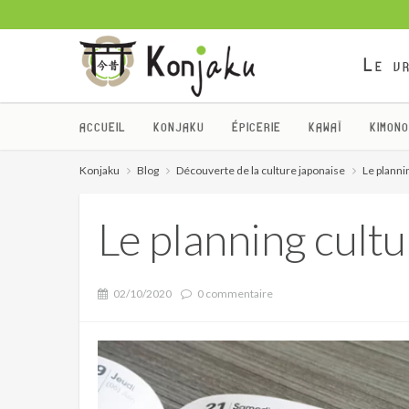
Le vr
ACCUEIL
KONJAKU
ÉPICERIE
KAWAÏ
KIMONO
Konjaku
Blog
Découverte de la culture japonaise
Le plannin
Le planning cultur
02/10/2020
0 commentaire