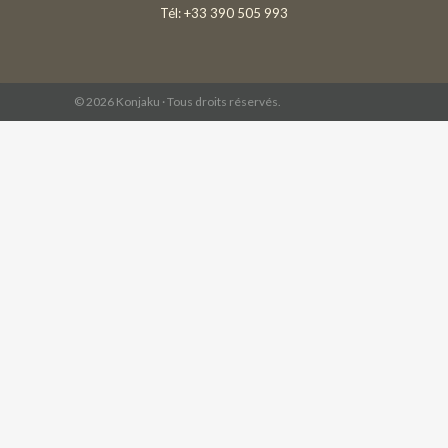
Tél: +33 390 505 993
© 2026 Konjaku · Tous droits réservés.