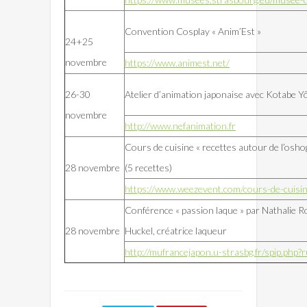
Convention Cosplay « Anim’Est »
24+25
novembre
https://www.animest.net/
26-30
Atelier d’animation japonaise avec Kotabe Yô
novembre
http://www.nefanimation.fr
Cours de cuisine « recettes autour de l’osho
28 novembre
(5 recettes)
https://www.weezevent.com/cours-de-cuisin
Conférence « passion laque » par Nathalie R
28 novembre
Huckel, créatrice laqueur
http://mufrancejapon.u-strasbg.fr/spip.php?