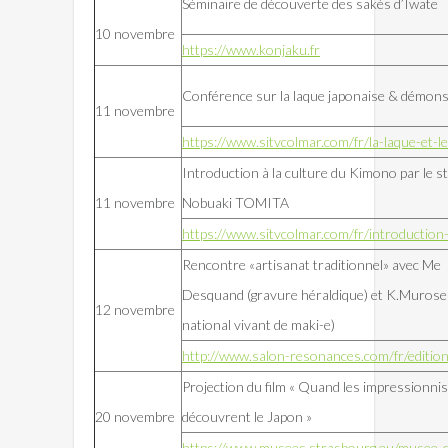
Séminaire de découverte des sakés d’Iwate
10 novembre
https://www.konjaku.fr
Conférence sur la laque japonaise & démons
11 novembre
https://www.sitvcolmar.com/fr/la-laque-et-l
Introduction à la culture du Kimono par le st
11 novembre
Nobuaki TOMITA
https://www.sitvcolmar.com/fr/introduction
Rencontre «artisanat traditionnel» avec Me
Desquand (gravure héraldique) et K.Murose
12 novembre
national vivant de maki-e)
http://www.salon-resonances.com/fr/editi
Projection du film « Quand les impressionni
20 novembre
découvrent le Japon »
https://www.musees.strasbourg.eu/musee-