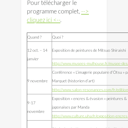
Pour télécharger le
programme complet,
-->
cliquez ici <--
.
Quand ?
Quoi ?
12 oct. – 14
Exposition de peintures de Mitsuo Shiraishi
janvier
http://www.musees-mulhouse.fr/musee-des
Conférence « L’imagerie populaire d’Ôtsu » p
9 novembre
Marquet (historien d’art)
http://www.salon-resonances.com/fr/editi
Exposition « encres & évasion » peintures &
9-17
japonaises par Manda
novembre
http://www.culture.uha.fr/exposition-encres