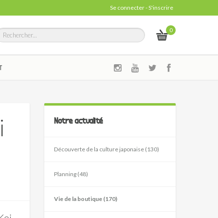
Se connecter
-
S'inscrire
0
T
i
Notre actualité
Découverte de la culture japonaise (130)
Planning (48)
Vie de la boutique (170)
Kei