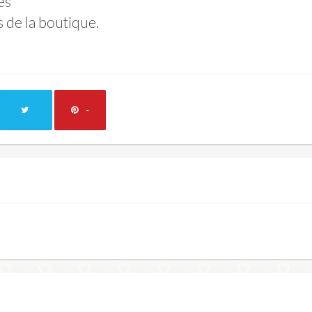
es
s de la boutique.
-