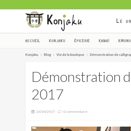
Le vr
ACCUEIL
KONJAKU
ÉPICERIE
KAWAÏ
KIMONO
Konjaku
Blog
Vie de la boutique
Démonstration de calligra
Démonstration de
2017
26/04/2017
0 commentaire