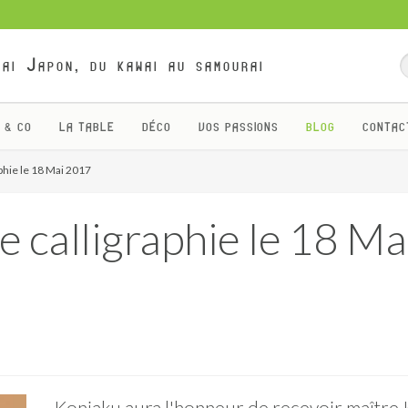
ai Japon, du kawai au samourai
 & CO
LA TABLE
DÉCO
VOS PASSIONS
BLOG
CONTAC
phie le 18 Mai 2017
 calligraphie le 18 Ma
Konjaku aura l'honneur de recevoir maître 