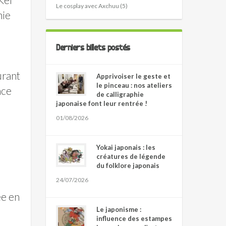
Le cosplay avec Axchuu (5)
hie
Derniers billets postés
urant
Apprivoiser le geste et
le pinceau : nos ateliers
ace
de calligraphie
japonaise font leur rentrée !
01/08/2026
Yokai japonais : les
créatures de légende
du folklore japonais
24/07/2026
ée en
Le japonisme :
influence des estampes