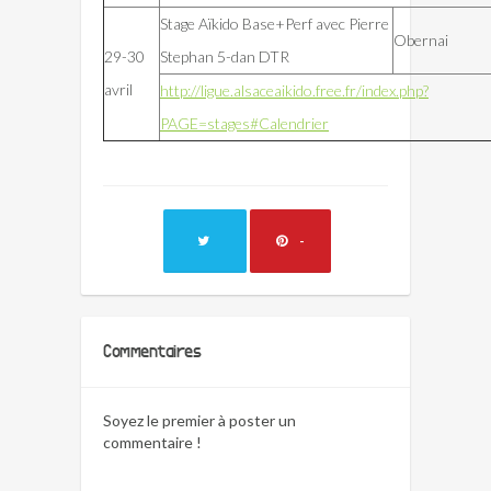
Stage Aïkido Base+Perf avec Pierre
Obernai
29-30
Stephan 5-dan DTR
avril
http://ligue.alsaceaikido.free.fr/index.php?
PAGE=stages#Calendrier
-
Commentaires
Soyez le premier à poster un
commentaire !