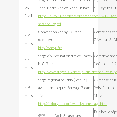
25-26
Jean-Pierre Reniez 8-dan Shihan
du Heyritz à S
février
https://butokukan.files.wordpress.com/2017/02/st
strasbourg.pdf
Convention « Senyu » Epinal
Centre des con
4-5
(cosplay)
7 Avenue St D
mars
http://senyu.fr/
Stage d’Aïkido national avec Franck
Complexe sporti
4-5
Noël 7-dan
forêt noire à R
mars
http://www.stages-aikido.fr/public/affiches/9809.p
Stage régional de Iaïdo (Sete Iaï)
Gymnase de la
4-5
avec Jean Jacques Sauvage 7-dan
Bois, 2 rue de 
mars
Kyoshi
Metz
http://iaidoryunotorii.weebly.com/stage.html
Pavillon Josép
ème
5
Little Dolls Strasbourg