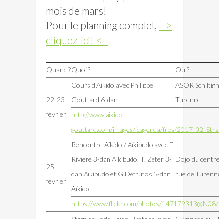
mois de mars!
Pour le planning complet,
-->
cliquez-ici! <--
.
Quand ?
Quoi ?
Où ?
Cours d’Aikido avec Philippe
ASOR Schiltigh
22-23
Gouttard 6-dan
Turenne
février
http://www.aikido-
gouttard.com/images/icagenda/files/2017_02_Stra
Rencontre Aïkido / Aïkibudo avec E.
Rivière 3-dan Aïkibudo, T. Zeter 3-
Dojo du centre
25
dan Aïkibudo et G.Defrutos 5-dan
rue de Turenne
février
Aïkido
https://www.flickr.com/photos/147179313@N08
Stage de Jodo, Iaido, Battodo avec
Gymnase du He