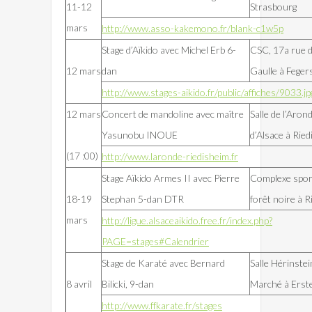
11-12
Strasbourg
mars
http://www.asso-kakemono.fr/blank-c1w5p
Stage d’Aïkido avec Michel Erb 6-
CSC, 17a rue 
12 mars
dan
Gaulle à Fege
http://www.stages-aikido.fr/public/affiches/9033.jp
12 mars
Concert de mandoline avec maître
Salle de l’Aron
Yasunobu INOUE
d’Alsace à Rie
(17 :00)
http://www.laronde-riedisheim.fr
Stage Aïkido Armes II avec Pierre
Complexe sporti
18-19
Stephan 5-dan DTR
forêt noire à R
mars
http://ligue.alsaceaikido.free.fr/index.php?
PAGE=stages#Calendrier
Stage de Karaté avec Bernard
Salle Hérinstei
8 avril
Bilicki, 9-dan
Marché à Erst
http://www.ffkarate.fr/stages