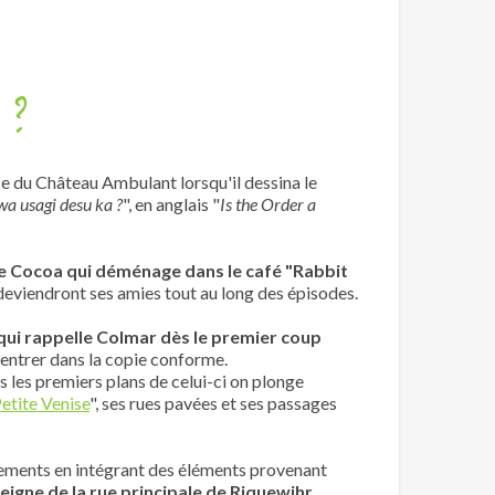
 ?
e du Château Ambulant lorsqu'il dessina le
 usagi desu ka ?
", en anglais "
Is the Order a
une Cocoa qui déménage dans le café "Rabbit
eviendront ses amies tout au long des épisodes.
 qui rappelle Colmar dès le premier coup
r entrer dans la copie conforme.
s les premiers plans de celui-ci on plonge
etite Venise
", ses rues pavées et ses passages
ements en intégrant des éléments provenant
igne de la rue principale de Riquewihr
.