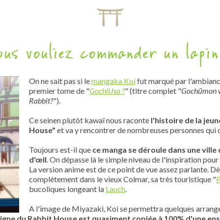
ous vouliez commander un lapin
On ne sait pas si le
mangaka Koi
fut marqué par l'ambianc
premier tome de "
GochiUsa ?
" (titre complet "
Gochūmon wa
Rabbit?
").
Ce seinen plutôt kawaï nous raconte
l'histoire de la je
House"
et va y rencontrer de nombreuses personnes qui d
Toujours est-il que
ce manga se déroule dans une ville
d'œil
. On dépasse là le simple niveau de l'inspiration pou
La version anime est de ce point de vue assez parlante. Dè
complètement dans le vieux Colmar, sa très touristique "
P
bucoliques longeant la
Lauch
.
A l'image de Miyazaki, Koi se permettra quelques arrang
eigne du Rabbit House est quasiment copiée à 100% d'une ense