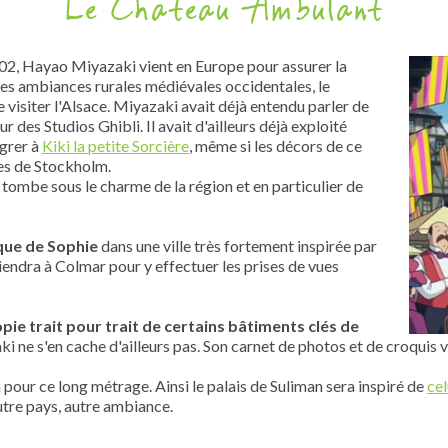
Le Château Ambulant
02, Hayao Miyazaki vient en Europe pour assurer la
les ambiances rurales médiévales occidentales, le
 visiter l'Alsace. Miyazaki avait déjà entendu parler de
 des Studios Ghibli. Il avait d'ailleurs déjà exploité
égrer à
Kiki la petite Sorcière
, même si les décors de ce
es de Stockholm.
on tombe sous le charme de la région et en particulier de
ique de Sophie
dans une ville très fortement inspirée par
iendra à Colmar pour y effectuer les prises de vues
opie trait pour trait de certains bâtiments clés de
ki ne s'en cache d'ailleurs pas. Son carnet de photos et de croquis 
n pour ce long métrage. Ainsi le palais de Suliman sera inspiré de
ce
utre pays, autre ambiance.