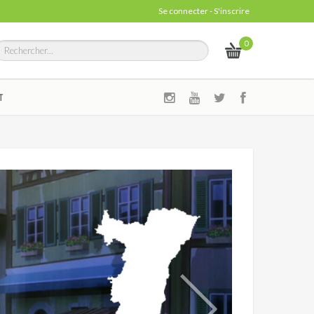
Se connecter
-
S'inscrire
0
T