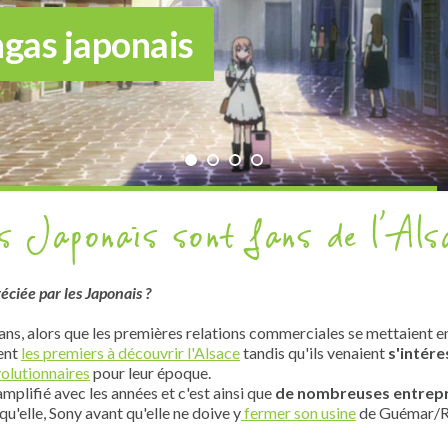
gas japonais
s Japonais sont fans de l'Als
éciée par les Japonais ?
ans, alors que les premières relations commerciales se mettaient en 
rent
les premiers à découvrir l'Alsace
tandis qu'ils venaient
s'intére
olutionnaires
pour leur époque.
mplifié avec les années et c'est ainsi que
de nombreuses entrepri
qu'elle, Sony avant qu'elle ne doive y
fermer son usine
de Guémar/Rib