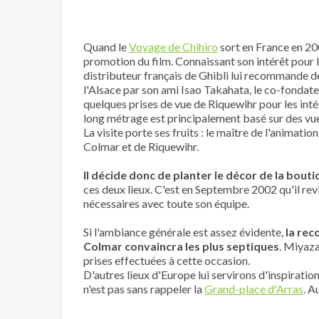
Quand le
Voyage de Chihiro
sort en France en 20
promotion du film. Connaissant son intérêt pour 
distributeur français de Ghibli lui recommande de
l'Alsace par son ami Isao Takahata, le co-fondateur
quelques prises de vue de Riquewihr pour les int
long métrage est principalement basé sur des vu
La visite porte ses fruits : le maître de l'animati
Colmar et de Riquewihr.
Il décide donc de planter le décor de la bout
ces deux lieux. C'est en Septembre 2002 qu'il rev
nécessaires avec toute son équipe.
Si l'ambiance générale est assez évidente,
la rec
Colmar convaincra les plus septiques
. Miyaza
prises effectuées à cette occasion.
D'autres lieux d'Europe lui servirons d'inspiratio
n'est pas sans rappeler la
Grand-place d'Arras
. A