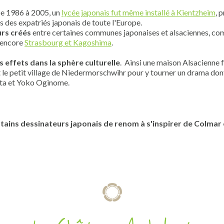
De 1986 à 2005, un
lycée japonais fut même installé à Kientzheim
, 
ts des expatriés japonais de toute l'Europe.
urs créés
entre certaines communes japonaises et alsaciennes, co
u encore
Strasbourg et Kagoshima
.
s effets dans la sphère culturelle
. Ainsi une maison Alsacienne f
 le petit village de Niedermorschwihr pour y tourner un drama dont l
ita et Yoko Oginome.
tains dessinateurs japonais de renom à s'inspirer de Colmar 