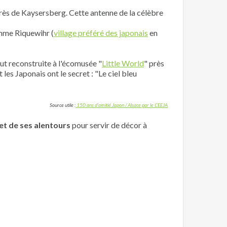
près de Kaysersberg. Cette antenne de la célèbre
mme Riquewihr (
village préféré des japonais
en
ut reconstruite à l'écomusée "
Little World
" près
es Japonais ont le secret : "Le ciel bleu
Source utile :
150 ans d'amitié Japon / Alsace par le CEEJA
et de ses alentours
pour servir de décor à