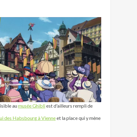
visible au
musée Ghibli
est d'ailleurs rempli de
lui des Habsbourg à Vienne
et la place qui y mène