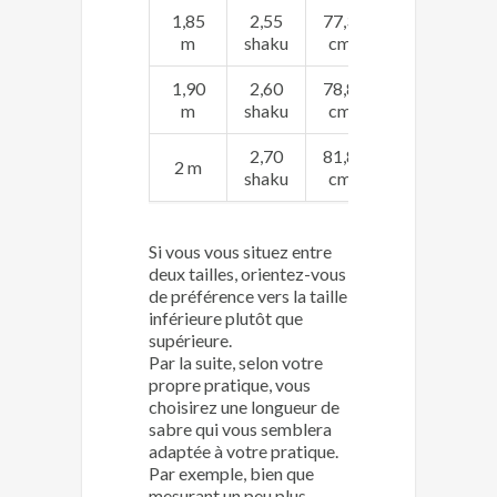
1,85
2,55
77,3
m
shaku
cm
1,90
2,60
78,8
m
shaku
cm
2,70
81,8
2 m
shaku
cm
Si vous vous situez entre
deux tailles, orientez-vous
de préférence vers la taille
inférieure plutôt que
supérieure.
Par la suite, selon votre
propre pratique, vous
choisirez une longueur de
sabre qui vous semblera
adaptée à votre pratique.
Par exemple, bien que
mesurant un peu plus