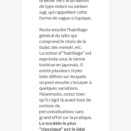
orienter vers le un
hamon
de type
notare
ou
sanbon
sugi
, qui rappellent cette
forme de vague si typique.
Reste ensuite l'habillage
général du iaïto qui
comprend le choix de la
tsuba
, des
menuki
, etc.
La notion d'"habillage" est
exprimée sous le terme
koshirae
en japonais. Il
existe plusieurs styles
bien définis sur lesquels
on peut ensuite s'essayer à
quelques variations.
Néanmoins, notez bien
qu'il s'agit là avant tout de
notions de
personnalisations sans
grand effet sur la pratique.
Le modèle le plus
"classique" est le
jidai