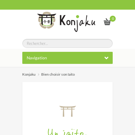
0
Navigation
Konjaku
Bien choisir son Iaito
Un iaïto,