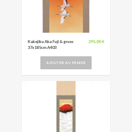
Kakejiku Aka Fuji & grues
295,00 €
37x185cm A403
AJOUTER AU PANIER