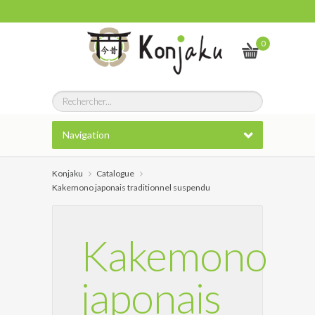
0
Navigation
Konjaku
Catalogue
Kakemono japonais traditionnel suspendu
Kakemono
japonais