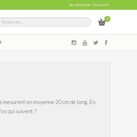
Se connecter
-
S'inscrire
0
T
les mesurent en moyenne 20 cm de long. En
os qui suivent ?