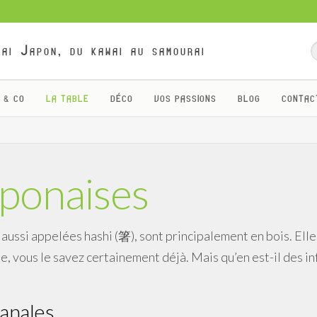
ai Japon, du kawai au samourai
 & CO
LA TABLE
DÉCO
VOS PASSIONS
BLOG
CONTAC
ponaises
 aussi appelées hashi (箸), sont principalement en bois. El
e, vous le savez certainement déjà. Mais qu’en est-il des inf
sanales