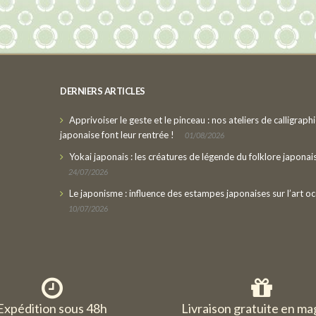
DERNIERS ARTICLES
Apprivoiser le geste et le pinceau : nos ateliers de calligraph
japonaise font leur rentrée !
01/08/2026
Yokai japonais : les créatures de légende du folklore japonai
24/07/2026
Le japonisme : influence des estampes japonaises sur l’art oc
10/07/2026
Expédition sous 48h
Livraison gratuite en ma