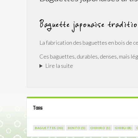
Baguette japonaise tradition
La fabrication des baguettes en bois de ce
Ces baguettes, durables, denses, mais lég
Lire la suite
Tags
BAGUETTES (30)
BENTO (5)
CHIHIRO (1)
GHIBLI (8)
G