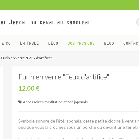
ai Japon, du kawai au samourai
 & CO
LA TABLE
DÉCO
VOS PASSIONS
BLOG
CONTAC
Furin en verre "Feux d'artifice"
Furin en verre "Feux d'artifice"
12,00 €
Accessoires méditation et zen japonais
Symbole sonore de l'été japonais, cette petite cloche à vent t
peu que vous la crochiez sous un porche ou devant une fenêtr