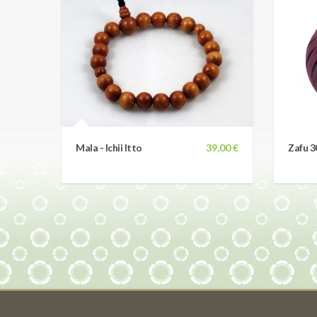
Mala - Ichii Itto
39,00 €
Zafu 