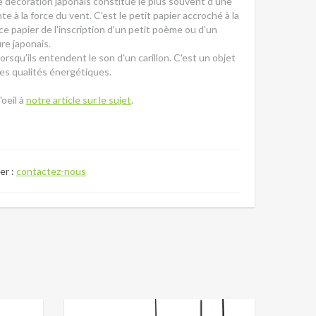
 de décoration japonais constitué le plus souvent d'une
 à la force du vent. C'est le petit papier accroché à la
ce papier de l'inscription d'un petit poème ou d'un
ure japonais.
squ'ils entendent le son d'un carillon. C'est un objet
es qualités énergétiques.
'oeil à
notre article sur le sujet
.
er :
contactez-nous