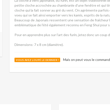
La cloche à vent japonaise, ou furin, est un objet traditionnel
petite cloche accrochée au chambranle d'une fenêtre et qui tinte
cloche qui la fait sonner au gré du vent. On agrémente parfois 
voeu qui se fait ainsi emporter vers les kamis, esprits de la nat
Beaucoup de Japonais ressentent une sensation de fraîcheur lor
emblématique de l'été également reconnu en Feng Shui pour s
Pour en apprendre plus sur l'art des furin, jetez donc un coup d
Dimensions: 7 x 8 cm (diamètre).
Mais on peut vous le command
VOUS AVEZ LOUPÉ LE DERNIER !