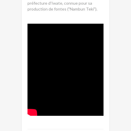
préfecture d'Iwate, connue pour sa
production de fontes ("Nambun Teki").