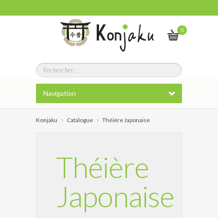
0
Navigation
Konjaku
Catalogue
Théière Japonaise
Théière
Japonaise