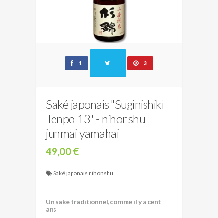
1
3
Saké japonais "Suginishiki
Tenpo 13" - nihonshu
junmai yamahai
49,00 €
Saké japonais nihonshu
Un saké traditionnel, comme il y a cent
ans