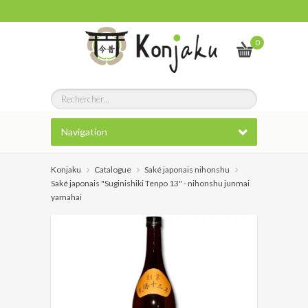
0
Navigation
Konjaku
Catalogue
Saké japonais nihonshu
Saké japonais "Suginishiki Tenpo 13" - nihonshu junmai
yamahai