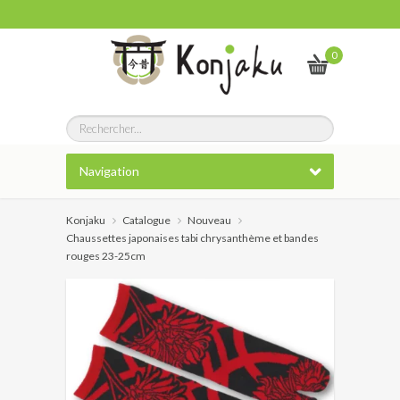
0
Navigation
Konjaku
Catalogue
Nouveau
Chaussettes japonaises tabi chrysanthème et bandes
rouges 23-25cm