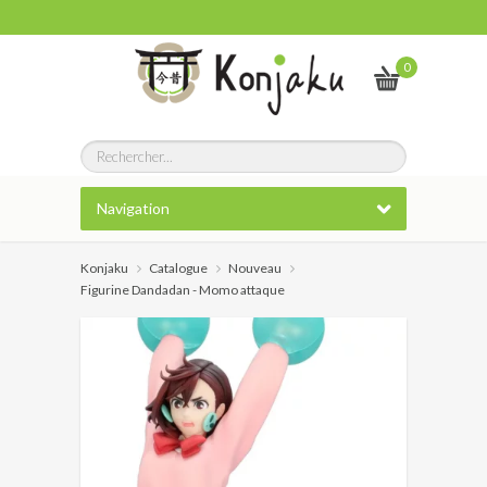
0
Navigation
Konjaku
Catalogue
Nouveau
Figurine Dandadan - Momo attaque