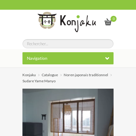
0
Navigation
Konjaku
Catalogue
Noren japonais traditionnel
Sudare Yame Manyo