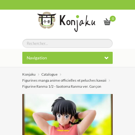
0
Navigation
Konjaku
Catalogue
Figurines manga anime officielles et peluches kawaii
Figurine Ranma 1/2 - Saotoma Ranma ver. Garçon