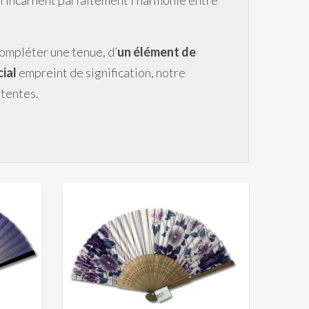
ui incarnent parfaitement l’harmonie entre
ompléter une tenue, d’
un élément de
ial
empreint de signification, notre
ttentes.