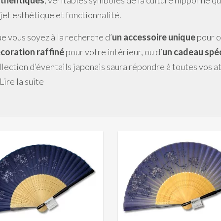
thentiques
, véritables symboles de la culture nipponne q
jet esthétique et fonctionnalité.
e vous soyez à la recherche d’
un accessoire unique
pour c
coration raffiné
pour votre intérieur, ou d’
un cadeau spéc
llection d’éventails japonais saura répondre à toutes vos a
Lire la suite