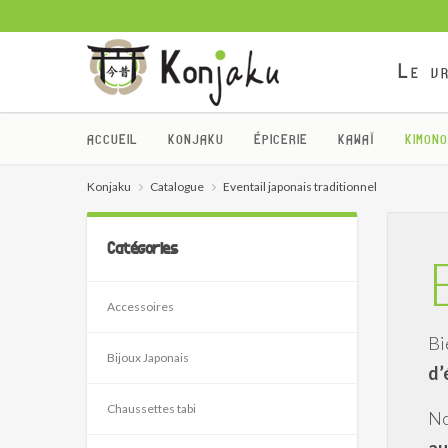
Le vr
ACCUEIL
KONJAKU
ÉPICERIE
KAWAÏ
KIMONO
Konjaku
Catalogue
Eventail japonais traditionnel
Catégories
Accessoires
Bi
Bijoux Japonais
d’
Chaussettes tabi
No