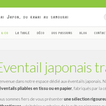
ai Japon, du kawai au samourai
 & CO
LA TABLE
DÉCO
VOS PASSIONS
BLOG
CONTAC
Eventail japonais t
envenue dans notre espace dédié aux éventails japonais. 
éventails pliables en tissu ou en papier
, fabriqués par la
us sommes fiers de vous présenter
une sélection rigoure