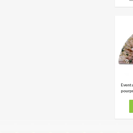
Eventa
pourp