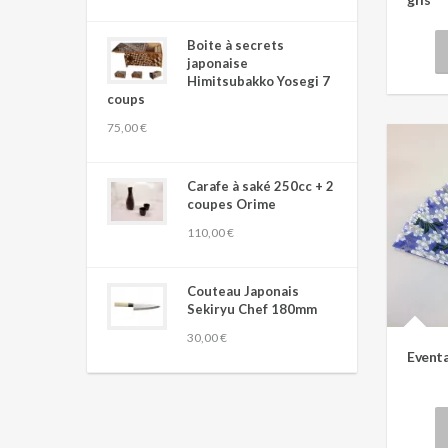
Boite à secrets
japonaise
Himitsubakko Yosegi 7
coups
75,00 €
Carafe à saké 250cc + 2
coupes Orime
110,00 €
Couteau Japonais
Sekiryu Chef 180mm
30,00 €
Eventa