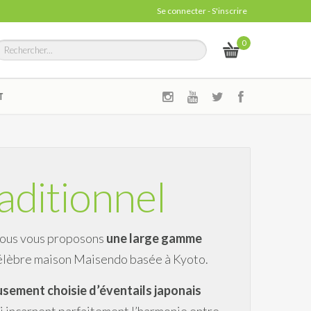
Se connecter
-
S'inscrire
0
T
raditionnel
Nous vous proposons
une large gamme
 célèbre maison Maisendo basée à Kyoto.
usement choisie d’éventails japonais