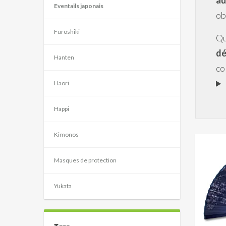
au
Eventails japonais
ob
Furoshiki
Qu
dé
Hanten
co
Haori
Happi
Kimonos
Masques de protection
Yukata