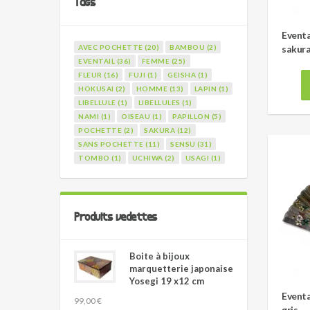
Tags
Eventa
AVEC POCHETTE (20)
BAMBOU (2)
sakura
EVENTAIL (36)
FEMME (25)
FLEUR (16)
FUJI (1)
GEISHA (1)
HOKUSAI (2)
HOMME (13)
LAPIN (1)
LIBELLULE (1)
LIBELLULES (1)
NAMI (1)
OISEAU (1)
PAPILLON (5)
POCHETTE (2)
SAKURA (12)
SANS POCHETTE (11)
SENSU (31)
TOMBO (1)
UCHIWA (2)
USAGI (1)
Produits vedettes
Boite à bijoux
marquetterie japonaise
Yosegi 19 x12 cm
Eventa
99,00 €
gris