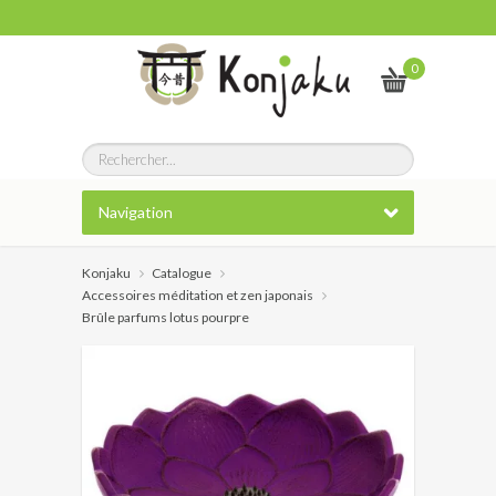
0
Navigation
Konjaku
Catalogue
Accessoires méditation et zen japonais
Brûle parfums lotus pourpre