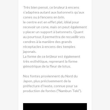
Très bien pensé, ce bruleur à encens
s'adaptera autant aux batonnets qu'aux
cones ou à l'encens en brin.
le centre est en effet plat, idéal pour
recevoir un cone, mais on peut également
y placer un support à batonnets. Quant
au pourtour, il permettra de recueillir vos
cendres à la manière des grands
réceptacles à encens des temples
japonais.
La forme de ce brûleur est également
très esthétique, reprenant la forme
gémotrique de la fleur de lotus.
Nos fontes proviennent du Nord du
Japon, plus précisemment de la
préfecture d'Iwate, connue pour sa
production de fontes ("Nambun Teki").