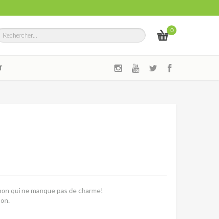
0
T
gnon qui ne manque pas de charme!
pon.