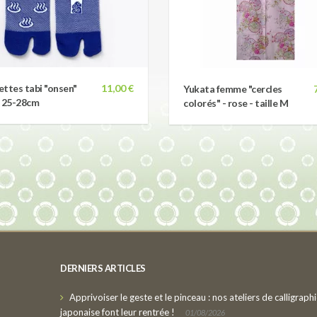
ttes tabi "onsen"
11,00 €
Yukata femme "cercles
s 25-28cm
colorés" - rose - taille M
DERNIERS ARTICLES
Apprivoiser le geste et le pinceau : nos ateliers de calligraph
japonaise font leur rentrée !
01/08/2026