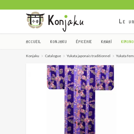
Le vr
ACCUEIL
KONJAKU
ÉPICERIE
KAWAÏ
KIMONO
Konjaku
Catalogue
Yukata japonais traditionnel
Yukata femm