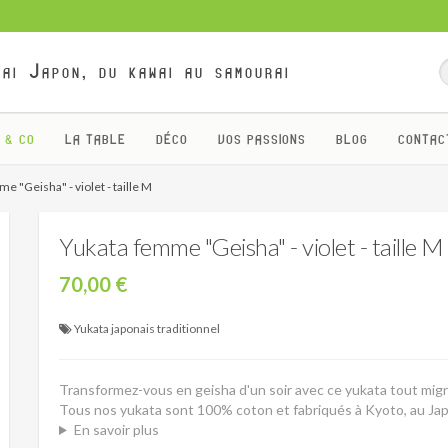
ai Japon, du kawai au samourai
 & CO
LA TABLE
DÉCO
VOS PASSIONS
BLOG
CONTAC
e "Geisha" - violet - taille M
Yukata femme "Geisha" - violet - taille M
70,00 €
Yukata japonais traditionnel
Transformez-vous en geisha d'un soir avec ce yukata tout mi
Tous nos yukata sont 100% coton et fabriqués à Kyoto, au Ja
En savoir plus