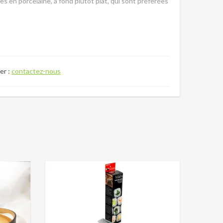
s en porcelaine, à fond plutôt plat, qui sont préférées
er :
contactez-nous