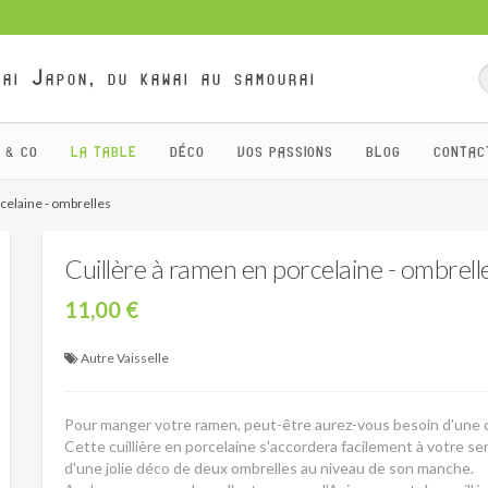
ai Japon, du kawai au samourai
 & CO
LA TABLE
DÉCO
VOS PASSIONS
BLOG
CONTAC
celaine - ombrelles
Cuillère à ramen en porcelaine - ombrell
11,00 €
Autre Vaisselle
Pour manger votre ramen, peut-être aurez-vous besoin d'une cu
Cette cuillière en porcelaine s'accordera facilement à votre s
d'une jolie déco de deux ombrelles au niveau de son manche.