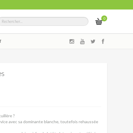
0
T
es
illère ?
ervice avec sa dominante blanche, toutefois rehaussée