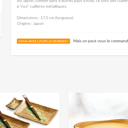
Au Japon, comme dans d'autres pays d'Asie, ce sont des cuillère
à "nos" cuillères métalliques.
Dimensions : 17,5 cm (longueur)
Origine : Japon
Mais on peut vous le command
VOUS AVEZ LOUPÉ LE DERNIER !