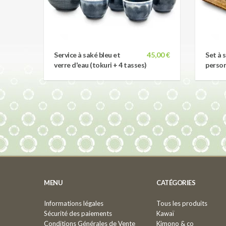
Service à saké bleu et
45,00 €
Set à 
verre d'eau (tokuri + 4 tasses)
person
MENU
CATÉGORIES
Informations légales
Tous les produits
Sécurité des paiements
Kawaï
Conditions Générales de Vente
Kimono & co