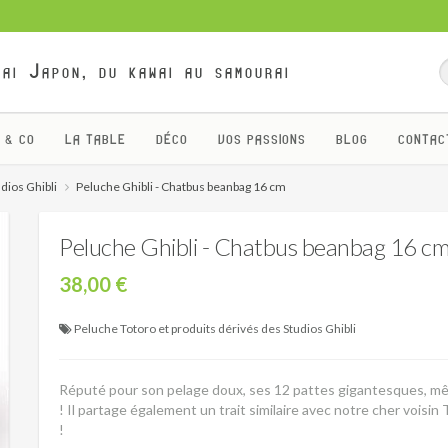
ai Japon, du kawai au samourai
 & CO
LA TABLE
DÉCO
VOS PASSIONS
BLOG
CONTAC
dios Ghibli
Peluche Ghibli - Chatbus beanbag 16 cm
Peluche Ghibli - Chatbus beanbag 16 c
38,00 €
Peluche Totoro et produits dérivés des Studios Ghibli
Réputé pour son pelage doux, ses 12 pattes gigantesques, mêlé
! Il partage également un trait similaire avec notre cher voisin 
!