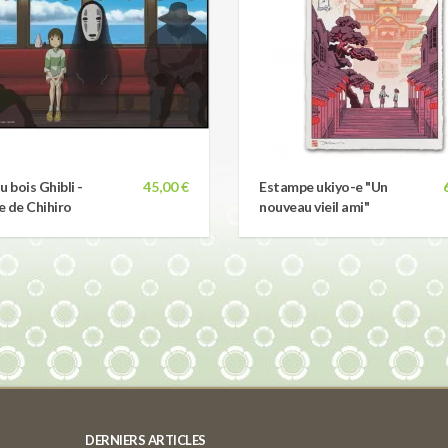
u bois Ghibli -
45,00 €
Estampe ukiyo-e "Un
 de Chihiro
nouveau vieil ami"
DERNIERS ARTICLES