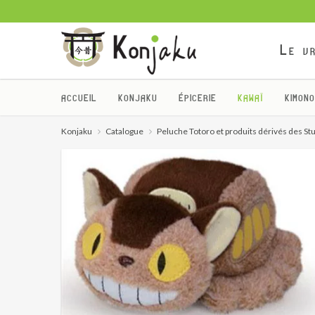
Le vr
ACCUEIL
KONJAKU
ÉPICERIE
KAWAÏ
KIMONO
Konjaku
Catalogue
Peluche Totoro et produits dérivés des Stu