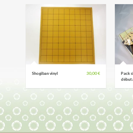
Shogiban vinyl
30,00 €
Pack s
début