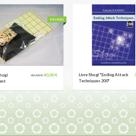
PROMO
Livre Shogi "Ending Attack
hogi
40,00 €
49,00 €
Techniques 200"
ant