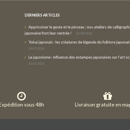
DERNIERS ARTICLES
Apprivoiser le geste et le pinceau : nos ateliers de calligraph
japonaise font leur rentrée !
01/08/2026
Yokai japonais : les créatures de légende du folklore japonai
24/07/2026
Le japonisme : influence des estampes japonaises sur l’art oc
10/07/2026
Expédition sous 48h
Livraison gratuite en ma