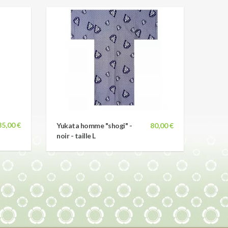
35,00 €
Yukata homme "shogi" -
80,00 €
noir - taille L